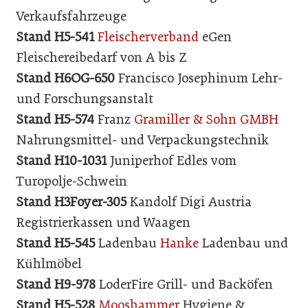
Verkaufsfahrzeuge
Stand H5-541
Fleischerverband
eGen
Fleischereibedarf von A bis Z
Stand H6OG-650
Francisco Josephinum Lehr-
und Forschungsanstalt
Stand H5-574
Franz
Gramiller & Sohn GMBH
Nahrungsmittel- und Verpackungstechnik
Stand H10-1031
Juniperhof Edles vom
Turopolje-Schwein
Stand H3Foyer-305
Kandolf Digi Austria
Registrierkassen und Waagen
Stand H5-545
Ladenbau
Hanke
Ladenbau und
Kühlmöbel
Stand H9-978
LoderFire Grill- und Backöfen
Stand H5-528
Mooshammer
Hygiene &