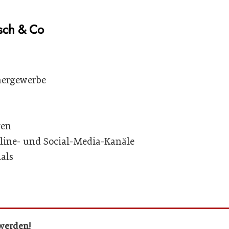
isch & Co
chergewerbe
gen
Online- und Social-Media-Kanäle
ials
 werden!