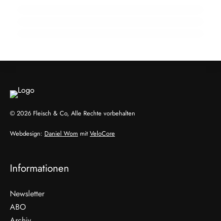
Zellkultivierter Fisch aus Wien:
Hybridmodelle im Aufwind
EVENTS & TERMINE
ALLGEMEIN
GENUSS & TRENDS
© 2026 Fleisch & Co, Alle Rechte vorbehalten
Webdesign:
Daniel Wom
mit
VeloCore
Informationen
Newsletter
ABO
Archiv