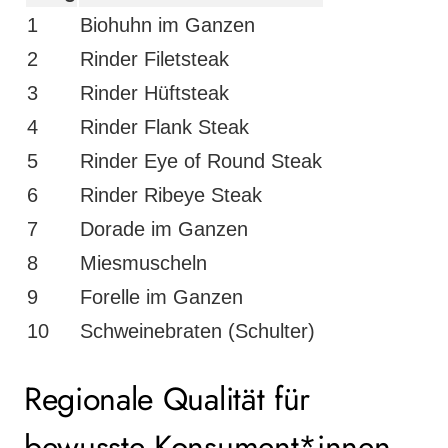
1
Biohuhn im Ganzen
2
Rinder Filetsteak
3
Rinder Hüftsteak
4
Rinder Flank Steak
5
Rinder Eye of Round Steak
6
Rinder Ribeye Steak
7
Dorade im Ganzen
8
Miesmuscheln
9
Forelle im Ganzen
10
Schweinebraten (Schulter)
Regionale Qualität für
bewusste Konsument*innen