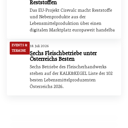
Reststoffen
Das EU-Projekt Cirevalc macht Reststoffe
und Nebenprodukte aus der
Lebensmittelproduktion über einen
digitalen Marktplatz europaweit handelba
EVENTS &
18. Juli 2026
TERMINE
Sechs Fleischbetriebe unter
Österreichs Besten
Sechs Betriebe des Fleischerhandwerks
stehen auf der KALK&KEGEL Liste der 102
besten Lebensmittelproduzenten
Österreichs 2026.
18. Juli 2026
Schweinefleisch-Exporte: Brasilien meldet
18. Juli 2026
Rekordhalbjahr 2026
Seydelmann Schneidtrommel erhöht
17. Juli 2026
Produktsicherheit
Hauser modernisiert Fleischwaren
Höllerschmid mit CO₂-Kältetechnik
PRODUKTION & INDUSTRIE