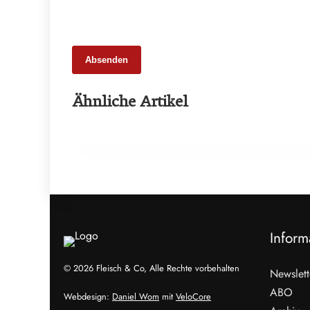
Absenden
17. Juli 2026
Ähnliche Artikel
Hauser modernisiert Fleischwaren
Höllerschmid mit CO₂-Kältetechnik
HANDWERK & UNTERNEHMEN
Inform
© 2026 Fleisch & Co, Alle Rechte vorbehalten
Newslett
ABO
Webdesign:
Daniel Wom
mit
VeloCore