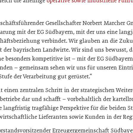
ich die alleinige
operative sowie industrielle Führ
schäftsführender Gesellschafter Norbert Marcher G
barung mit der EG Südbayern, mit der uns eine langj
chäftsbeziehung verbindet. Wir glauben an die Zuku
t der bayrischen Landwirte. Wir sind uns bewusst, d
ine besonders kompetitive ist – mit der EG Südbayer
unden – gemeinsam sehen wir uns für unseren Eintri
tufe der Verarbeitung gut gerüstet.“
lt einen zentralen Schritt in der strategischen Weit
etriebe dar und schafft – vorbehaltlich der kartellr
angfristig tragfähige Perspektive für die beiden St
wirtschaftliche Lieferanten sowie Kunden in der Reg
rstandsvorsitzender Erzeugergemeinschaft Südbayer