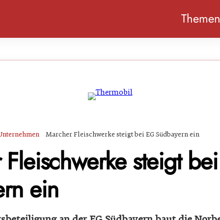
Theme
Unternehmen
Marcher Fleischwerke steigt bei EG Südbayern ein
 Fleischwerke steigt be
rn ein
sbeteiligung an der EG Südbayern baut die Norb