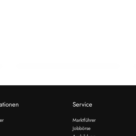
16. Juli 2026
Lehre am Kipppunkt: Förderkürzung
trifft jeden zweiten Ausbildungsbetrieb
AUSBILDUNG
ationen
Service
er
Marktführer
Jobbörse