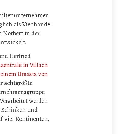
Familienunternehmen
glich als Viehhandel
Norbert in der
entwickelt.
und Herfried
zentrale in Villach
 einem Umsatz von
er achtgrößte
nternehmensgruppe
 Verarbeitet werden
n Schinken und
uf vier Kontinenten,