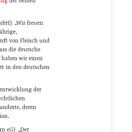
ung
der beiden
mbH): „Wir freuen
ährige,
nft von Fleisch und
ass die deutsche
n haben wir einen
tt in den deutschen
erentwicklung der
echtlichen
andorte, deren
ion.
n eG): „Der