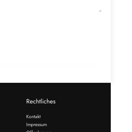
16. Juli 2026
Fleischer-Konjunktur 2026: Stimmung
verbessert sich, Nachfrage bleibt
schwach
HANDWERK & UNTERNEHMEN
Rechtliches
Kontakt
Impressum