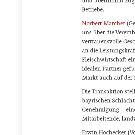
und übernimmt zugle
Betriebe.
Norbert Marcher
(Ge
uns über die Verein
vertrauensvolle Ges
an die Leistungskraf
Fleischwirtschaft e
idealen Partner gef
Markt auch auf der S
Die Transaktion stel
bayrischen Schlachtb
Genehmigung – eine l
Mitarbeitende, land
Erwin Hochecker (Vo