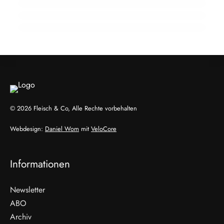
verbessert sich, Nachfrage bleibt schwach
HANDWERK & UNTERNEHMEN
AUSBILDUNG
HANDWERK & UNTERNEHMEN
© 2026 Fleisch & Co, Alle Rechte vorbehalten
Webdesign:
Daniel Wom
mit
VeloCore
Informationen
Newsletter
ABO
Archiv