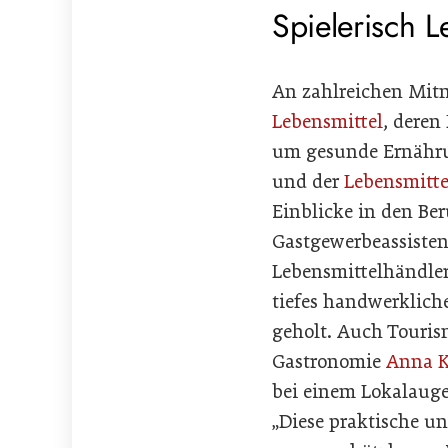
Spielerisch L
An zahlreichen Mitm
Lebensmittel
, deren
um gesunde Ernährun
und der
Lebensmitt
Einblicke in den Be
Gastgewerbeassisten
Lebensmittelhändler
tiefes handwerklich
geholt. Auch Tour
Gastronomie
Anna K
bei einem Lokalauge
„Diese praktische u