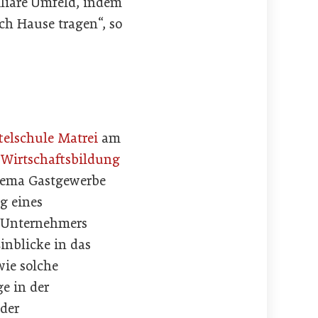
liäre Umfeld, indem
ch Hause tragen“, so
telschule Matrei
am
 Wirtschaftsbildung
Thema Gastgewerbe
g eines
s Unternehmers
inblicke in das
wie solche
e in der
 der