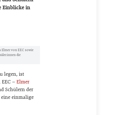
 Einblicke in
ja Elmer von EEC sowie
hüler:innen die
 legen, ist
on EEC –
Elmer
nd Schülern der
 eine einmalige