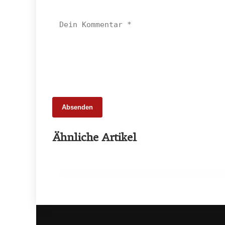
Absenden
05. März 2026
Ähnliche Artikel
Netzwerktreffen stärkt Frauen der
Lebensmittelbranche
EVENTS & TERMINE