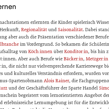
ernen
achstationen erlernten die Kinder spielerisch Wiss
 Herkunft,
Regionalität
und
Saisonalität
. Dabei sta
g aber auch die Präsentation verschiedener Berufe
elbranche
im Vordergrund. So bekamen die Schüleri
rufsalltag von
Köch:innen
über
Konditor:in
, bis hin 
t:innen. Aber auch Berufe wie
Bäcker:in
,
Metzger:in
:in, die nicht nur vielversprechende Karrierewege b
es und kulturelles Verständnis erfordern, wurden vo
ismus-Spartenobmann
Alois Rainer
, die Fachgruppeno
urz
und der Geschäftsführer der Sparte Handel
Simo
nschein begeistert vom lernorientierten Angebot der
nd erlebnisreiche Lernumgebung ist für die Entwick