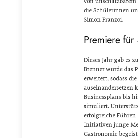
von unschätzbarem W
die Schülerinnen un
Simon Franzoi.
Premiere für 
Dieses Jahr gab es z
Brenner wurde das P
erweitert, sodass d
auseinandersetzen k
Businessplans bis h
simuliert. Unterstüt
erfolgreiche Führen 
Initiativen junge Me
Gastronomie begeiste