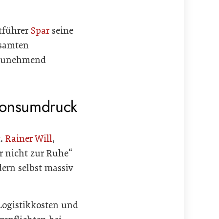
tführer
Spar
seine
esamten
b zunehmend
Konsumdruck
t.
Rainer Will
,
er nicht zur Ruhe“
ern selbst massiv
Logistikkosten und