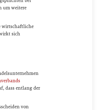
spflichten bei
n um weitere
 wirtschaftliche
wirkt sich
Handelsunternehmen
hverbands
f, dass entlang der
sscheiden von