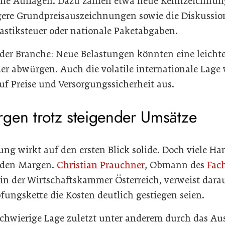
iche Auflagen. Dazu zählen etwa neue Kennzeichnung
ngere Grundpreisauszeichnungen sowie die Diskussio
astiksteuer oder nationale Paketabgaben.
 der Branche: Neue Belastungen könnten eine leichte
er abwürgen. Auch die volatile internationale Lage 
f Preise und Versorgungssicherheit aus.
gen trotz steigender Umsätze
ng wirkt auf den ersten Blick solide. Doch viele 
nden Margen.
Christian Prauchner
, Obmann des
Fac
in der Wirtschaftskammer Österreich, verweist darau
ungskette die Kosten deutlich gestiegen seien.
schwierige Lage zuletzt unter anderem durch das Au