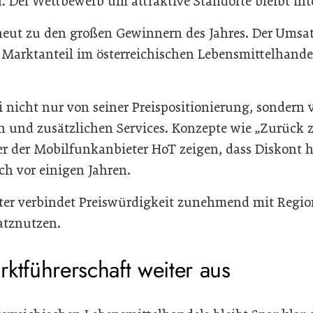
. Der Wettbewerb um attraktive Standorte bleibt int
neut zu den großen Gewinnern des Jahres. Der Umsatz
r Marktanteil im österreichischen Lebensmittelhande
ei nicht nur von seiner Preispositionierung, sondern 
 und zusätzlichen Services. Konzepte wie „Zurück 
r der Mobilfunkanbieter HoT zeigen, dass Diskont he
och vor einigen Jahren.
er verbindet Preiswürdigkeit zunehmend mit Regiona
tznutzen.
ktführerschaft weiter aus