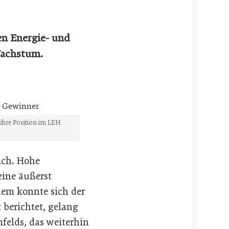
en Energie- und
 Wachstum.
 ihre Position im LEH
ich. Hohe
eine äußerst
dem konnte sich der
t
berichtet, gelang
felds, das weiterhin