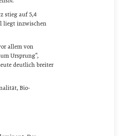
ensiv.
 stieg auf 5,4
l liegt inzwischen
vor allem von
zum Ursprung“,
ute deutlich breiter
lität, Bio-