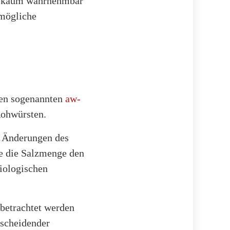
fig kaum wahrnehmbar
 mögliche
den sogenannten
aw-
 Rohwürsten.
d Änderungen des
te die Salzmenge den
biologischen
 betrachtet werden
tscheidender