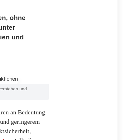
ren, ohne
unter
eien und
 verstehen und
hren an Bedeutung.
 und geringerem
tsicherheit,