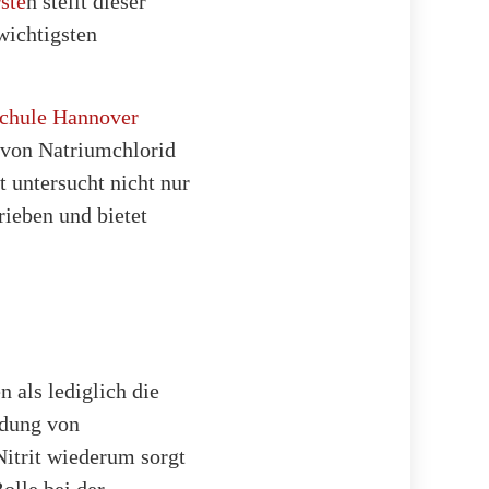
ste
n stellt dieser
wichtigsten
schule Hannover
n von Natriumchlorid
t untersucht nicht nur
rieben und bietet
als lediglich die
ndung von
Nitrit wiederum sorgt
olle bei der