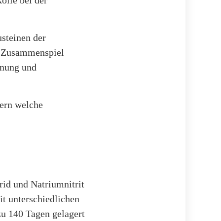
usteinen der
s Zusammenspiel
knung und
dern welche
rid und Natriumnitrit
it unterschiedlichen
zu 140 Tagen gelagert