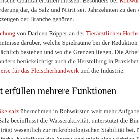
rische Qualität erfüllen müssen. Besonders bei
Rohwür
derung dar, da Salz und Nitrit seit Jahrzehnten zu den 
kzeugen der Branche gehören.
uchung
von Darleen Röpper an der
Tierärztlichen Hoch
enntnisse darüber, welche Spielräume bei der Reduktio
sächlich bestehen und wo die Grenzen liegen. Die Arbei
dern berücksichtigt auch die Herstellung in Praxisbet
eise für das Fleischerhandwerk
und die Industrie.
it erfüllen mehrere Funktionen
ökelsalz
übernehmen in Rohwürsten weit mehr Aufgaben 
lz beeinflusst die Wasseraktivität, unterstützt die Bi
rägt wesentlich zur mikrobiologischen Stabilität bei. 
lfarbe, beeinflusst das Aroma und spielt eine wichtige R