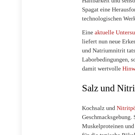
Haltbarkeit und senso
Spagat eine Herausfor
technologischen Wer
Eine
aktuelle Unters
liefert nun neue Erk
und Natriumnitrit tat
Laborbedingungen, son
damit wertvolle
Hinw
Salz und Nitr
Kochsalz und
Nitritp
Geschmacksgebung. Sa
Muskelproteinen und t
für die typische Pöke