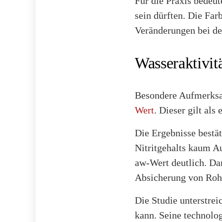
Für die Praxis bedeu
sein dürften. Die Far
Veränderungen bei de
Wasseraktivitä
Besondere Aufmerksam
Wert
. Dieser gilt als
Die Ergebnisse bestä
Nitritgehalts kaum A
aw-Wert deutlich. Dam
Absicherung von Roh
Die Studie unterstrei
kann. Seine technolog