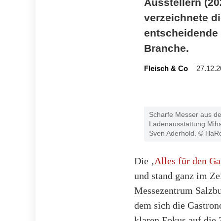
Ausstellern (2
verzeichnete d
entscheidende I
Branche.
Fleisch & Co
27.12.2
Scharfe Messer aus dem 
Ladenausstattung Miha
Sven Aderhold. © HaR
Die ‚
Alles für den Ga
und stand ganz im Zei
Messezentrum Salzbur
dem sich die Gastron
klaren Fokus auf die