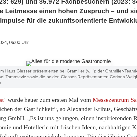
023: 629) und 35.972 Fachbesuchern (2023: 3
ie Leitmesse einen hohen Zuspruch – und si
mpulse für die zukunftsorientierte Entwick
024, 06:00 Uhr
Haus Giesser präsentierten bei Gramiller (v. l.): der Gramiller-Teamlei
el Tomasevic sowie die beiden Giesser-Repräsentanten Corinna Weigl u
o
st
‘ wurde heuer zum ersten Mal vom
Messezentrum Sa
chen der Gastlichkeit“, so Alexander Kribus, Geschäft
g GmbH. „Es ist uns gelungen, einen inspirierenden R
omie und Hotellerie mit frischen Ideen, nachhaltigen 
 Zukunft weiterentwickeln konnten. Die diesjährige Gas