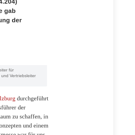
4.204)
e gab
lung der
ter für
nd Vertriebsleiter
lzburg
durchgeführt
sführer der
aum zu schaffen, in
Konzepten und einem
tmesse war für uns