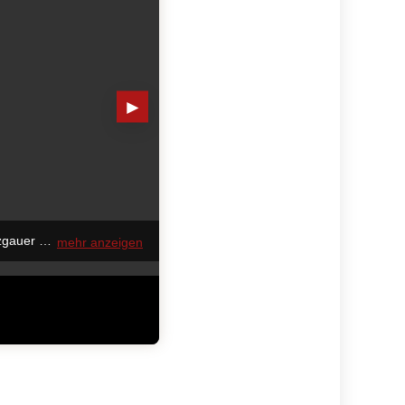
►
Fleischermeister Sepp Mayer verwöhnte die Messebesucher mit feinsten Schmankerln vom Pinzgauer Wagyu-Rind und vom Duroc-Schwein der Marke Schreckbauer. © HaRo
mehr anzeigen