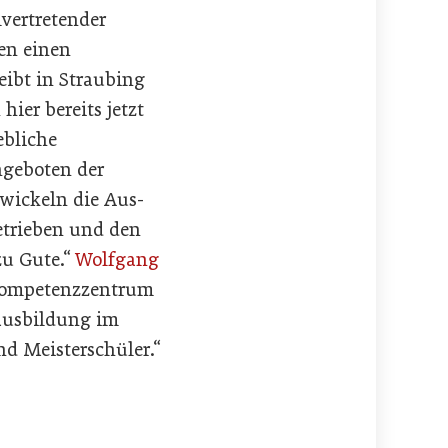
llvertretender
en einen
eibt in Straubing
ier bereits jetzt
ebliche
ngeboten der
wickeln die Aus-
etrieben und den
zu Gute.“
Wolfgang
 Kompetenzzentrum
rausbildung im
d Meisterschüler.“