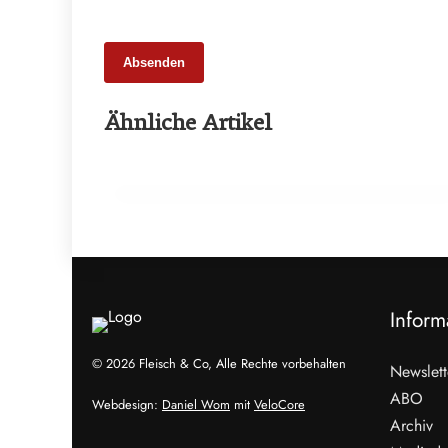
Absenden
16. Juli 2026
Ähnliche Artikel
Lehre am Kipppunkt: Förderkürzung
trifft jeden zweiten Ausbildungsbetrieb
AUSBILDUNG
Inform
© 2026 Fleisch & Co, Alle Rechte vorbehalten
Newslett
ABO
Webdesign:
Daniel Wom
mit
VeloCore
Archiv