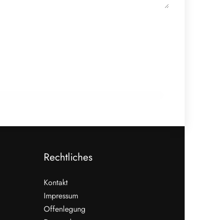
11. Juni 2026
Junior Skills OÖ 2026:
Fleischerlehrlinge zeigen ihr Können in
Linz
AUSBILDUNG
Rechtliches
Kontakt
Impressum
Offenlegung
WEITERLESEN