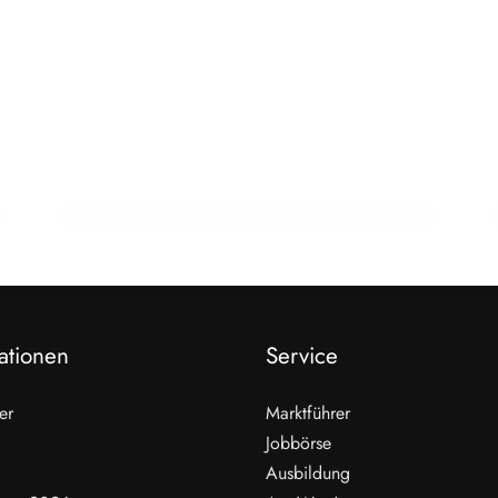
13. Juni 2026
Theke als Umsatzmotor: Mit Schulungen
mehr aus der Grillsaison holen
AUSBILDUNG
ationen
Service
er
Marktführer
Jobbörse
Ausbildung