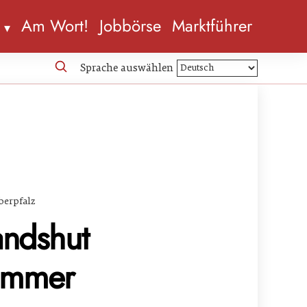
n
Am Wort!
Jobbörse
Marktführer
Sprache auswählen
berpfalz
andshut
kammer