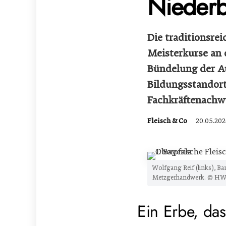
Niederb
Die traditionsrei
Meisterkurse an
Bündelung der Au
Bildungsstandort
Fachkräftenachw
Fleisch & Co
20.05.202
Wolfgang Reif (links), Ba
Metzgerhandwerk. © HW
Ein Erbe, das