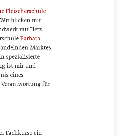
he Fleischerschule
Wir blicken mit
andwerk mit Herz
erschule
Barbara
 wandelnden Marktes,
 spezialisierte
ng ist mir und
bnis eines
, Verantwortung für
der Fachkurse ein