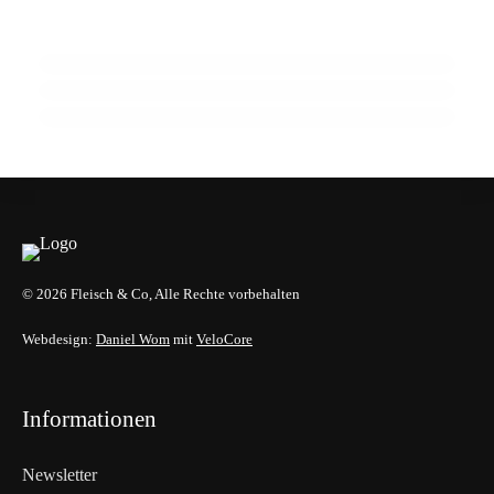
jeden zweiten Ausbildungsbetrieb
Fleischer-Konjunktur 2026: Stimmung
16. Juli 2026
verbessert sich, Nachfrage bleibt schwach
Perg: Wie Fleischermeister Andreas Amstler
gegen den Branchentrend punktet
AUSBILDUNG
HANDWERK & UNTERNEHMEN
HANDEL & DIREKTVERMARKTUNG
© 2026 Fleisch & Co, Alle Rechte vorbehalten
Webdesign:
Daniel Wom
mit
VeloCore
Informationen
Newsletter