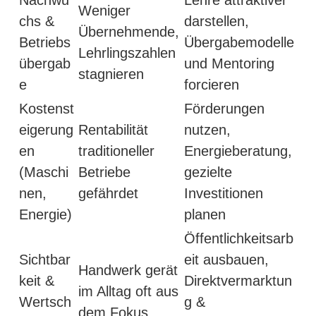
Nachwu
Lehre attraktiver
Weniger
chs &
darstellen,
Übernehmende,
Betriebs
Übergabemodelle
Lehrlingszahlen
übergab
und Mentoring
stagnieren
e
forcieren
Kostenst
Förderungen
eigerung
Rentabilität
nutzen,
en
traditioneller
Energieberatung,
(Maschi
Betriebe
gezielte
nen,
gefährdet
Investitionen
Energie)
planen
Öffentlichkeitsarb
Sichtbar
eit ausbauen,
Handwerk gerät
keit &
Direktvermarktun
im Alltag oft aus
Wertsch
g &
dem Fokus