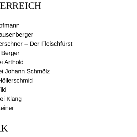
ERREICH
Hofmann
Hausenberger
erschner – Der Fleischfürst
 Berger
ei Arthold
ei Johann Schmölz
Höllerschmid
ild
ei Klang
teiner
RK