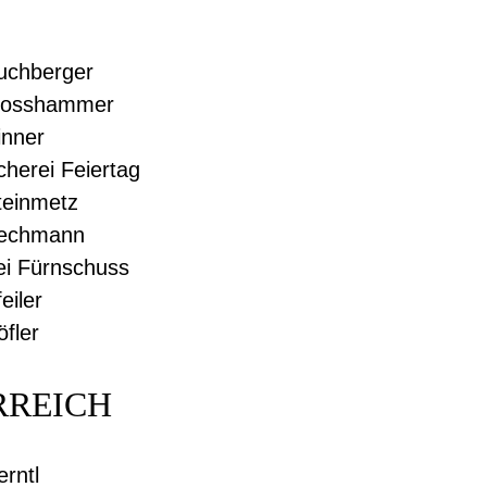
Buchberger
 Mosshammer
inner
scherei Feiertag
teinmetz
Pechmann
ei Fürnschuss
eiler
öfler
RREICH
erntl