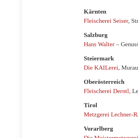
Kärnten
Fleischerei Seiser
, S
Salzburg
Hans Walter
– Genuss
Steiermark
Die KAILerei,
Murau
Oberösterreich
Fleischerei Derntl,
Le
Tirol
Metzgerei Lechner-R
Vorarlberg
Die Meistermetzgere