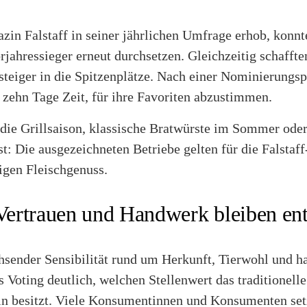
n Falstaff in seiner jährlichen Umfrage erhob, konnte
jahressieger erneut durchsetzen. Gleichzeitig schaffte
teiger in die Spitzenplätze. Nach einer Nominierungsph
 zehn Tage Zeit, für ihre Favoriten abzustimmen.
 die Grillsaison, klassische Bratwürste im Sommer oder 
t: Die ausgezeichneten Betriebe gelten für die Falstaf
igen Fleischgenuss.
 Vertrauen und Handwerk bleiben en
hsender Sensibilität rund um Herkunft, Tierwohl und 
s Voting deutlich, welchen Stellenwert das traditionel
hin besitzt. Viele Konsumentinnen und Konsumenten set