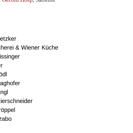
Metzker
cherei & Wiener Küche
issinger
r
ödl
laghofer
ingl
tierschneider
röppel
Szabo