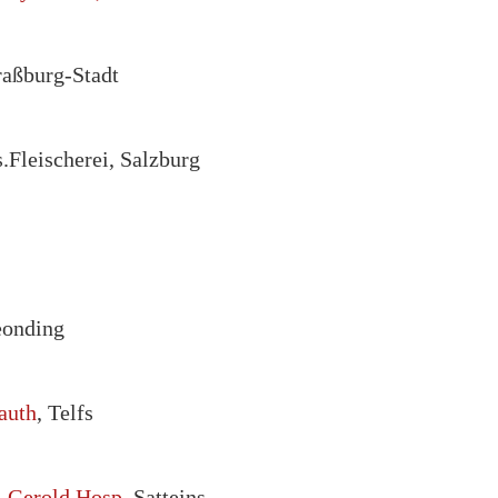
traßburg-Stadt
.Fleischerei, Salzburg
onding
auth
, Telfs
i Gerold Hosp
, Satteins