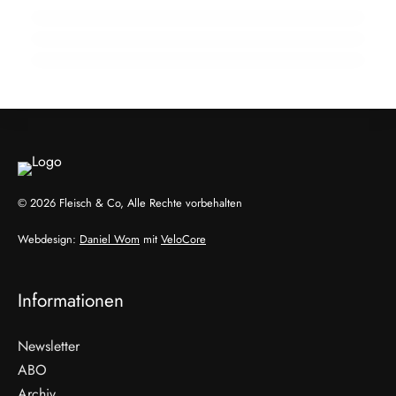
Velden: Familienbetrieb Goritschnigg stellt
Betrieb ein
GENUSS & TRENDS
GENUSS & TRENDS
HANDEL & DIREKTVERMARKTUNG
© 2026 Fleisch & Co, Alle Rechte vorbehalten
Webdesign:
Daniel Wom
mit
VeloCore
Informationen
Newsletter
ABO
Archiv