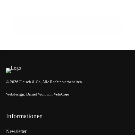
Krise
Schnecken als Fleisch der Zukunft? Ein
21. Februar 2026
Wiener zeigt wie
Frische sicher versenden: Post-Loop-
Frischepaket hält die Kühlkette stabil
HANDEL & DIREKTVERMARKTUNG
HANDEL & DIREKTVERMARKTUNG
HANDEL & DIREKTVERMARKTUNG
© 2026 Fleisch & Co, Alle Rechte vorbehalten
Webdesign:
Daniel Wom
mit
VeloCore
Informationen
Newsletter