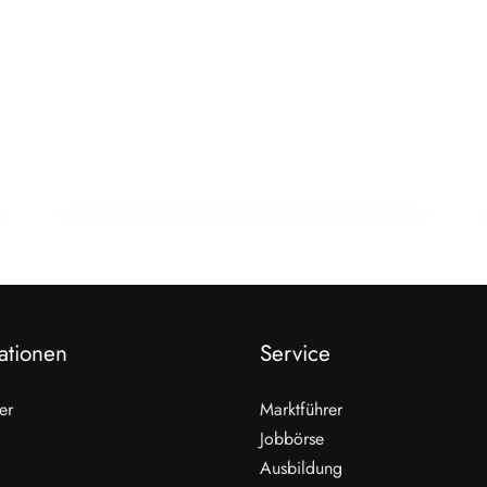
19. Februar 2026
17 Prozent gehen in Pension –
Fachkräftelücke wächst
AUSBILDUNG
ationen
Service
er
Marktführer
Jobbörse
Ausbildung