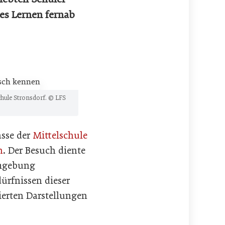
hes Lernen fernab
chule Stronsdorf. © LFS
asse der
Mittelschule
n
. Der Besuch diente
Umgebung
ürfnissen dieser
sierten Darstellungen