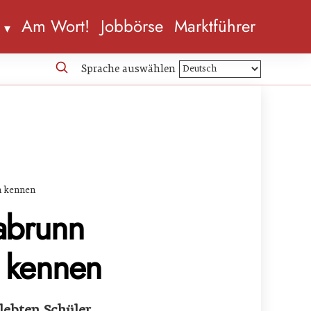
n
Am Wort!
Jobbörse
Marktführer
Sprache auswählen
ch kennen
labrunn
h kennen
lebten Schüler