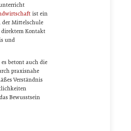
unterricht
ndwirtschaft
ist ein
 der Mittelschule
d direktem Kontakt
is und
, es betont auch die
urch praxisnahe
äßes Verständnis
lichkeiten
 das Bewusstsein