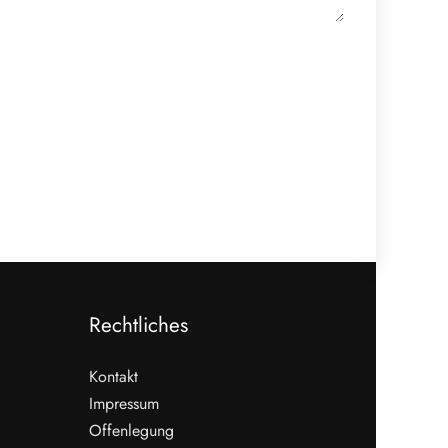
18. Dezember 2025
Koreanisch-Bayerische Fleischerschule
erhält Rezertifizierung
AUSBILDUNG
Rechtliches
Kontakt
Impressum
Offenlegung
WEITERLESEN