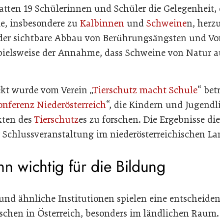
atten 19 Schülerinnen und Schüler die Gelegenheit,
le, insbesondere zu
Kalbinnen
und
Schweine
n, herz
der sichtbare Abbau von Berührungsängsten und Vo
spielsweise der Annahme, dass Schweine von Natur a
kt wurde vom Verein „
Tierschutz macht Schule
“ bet
onferenz Niederösterreich
“, die Kindern und Jugendl
kten des
Tierschutz
es zu forschen. Die Ergebnisse d
 Schlussveranstaltung im niederösterreichischen Lan
n wichtig für die Bildung
nd ähnliche Institutionen spielen eine entscheiden
chen in Österreich, besonders im ländlichen Raum. 