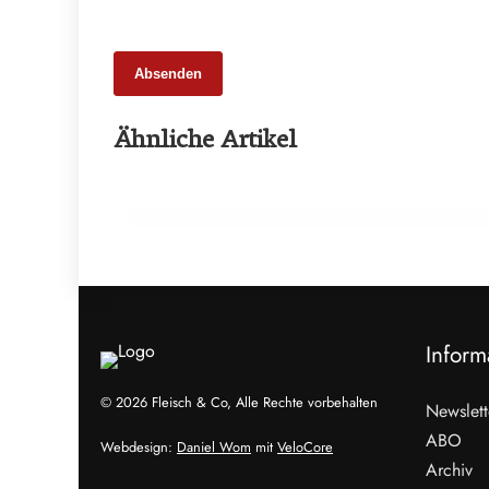
Absenden
03. März 2026
Ähnliche Artikel
Metzgersprung begeistert 2.000
Besucher
AUSBILDUNG
Inform
© 2026 Fleisch & Co, Alle Rechte vorbehalten
Newslett
ABO
Webdesign:
Daniel Wom
mit
VeloCore
Archiv