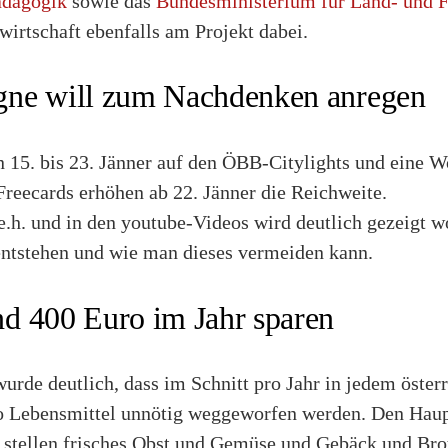
ädagogik
sowie das
Bundesministerium für Land- und F
irtschaft ebenfalls am Projekt dabei.
ne will zum Nachdenken anregen
 15. bis 23. Jänner auf den ÖBB-Citylights und eine W
Freecards erhöhen ab 22. Jänner die Reichweite.
e.h. und in den youtube-Videos wird deutlich gezeigt w
entstehen und wie man dieses vermeiden kann.
d 400 Euro im Jahr sparen
rde deutlich, dass im Schnitt pro Jahr in jedem öster
 Lebensmittel unnötig weggeworfen werden. Den Haupt
 stellen frisches Obst und Gemüse und Gebäck und Bro