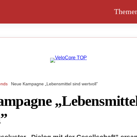
Theme
ends
Neue Kampagne „Lebensmittel sind wertvoll”
mpagne „Lebensmittel
l”
scluster „Dialog mit der Gesellschaft” ersa