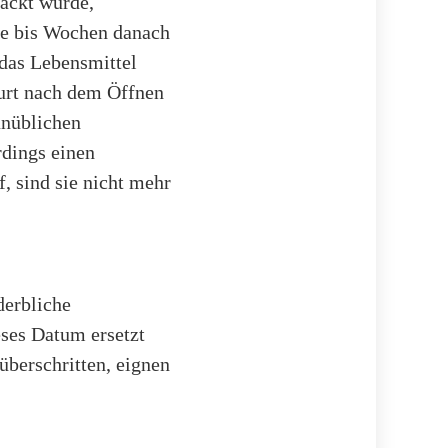
ackt wurde,
ge bis Wochen danach
 das Lebensmittel
hurt nach dem Öffnen
unüblichen
rdings einen
, sind sie nicht mehr
derbliche
eses Datum ersetzt
überschritten, eignen