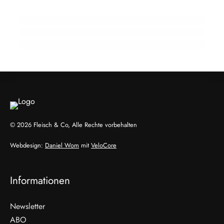
Fachkräftelücke wächst
Ein Jahr Einweg-Pfand: B2B-System
funktioniert
INFO & POLITIK
AUSBILDUNG
INFO & POLITIK
© 2026 Fleisch & Co, Alle Rechte vorbehalten
Webdesign:
Daniel Wom
mit
VeloCore
Informationen
Newsletter
ABO