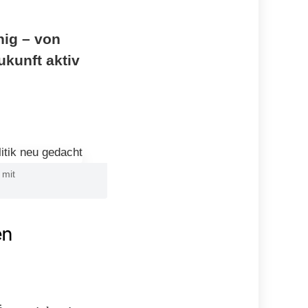
nig – von
ukunft aktiv
 mit
en