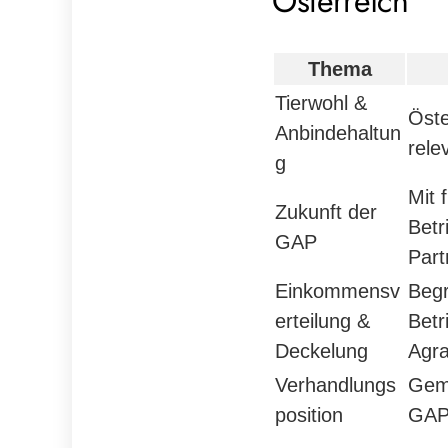
Österreich
Thema
Tierwohl &
Öste
Anbindehaltun
rele
g
Mit 
Zukunft der
Betr
GAP
Part
Einkommensv
Begr
erteilung &
Betr
Deckelung
Agra
Verhandlungs
Geme
position
GAP