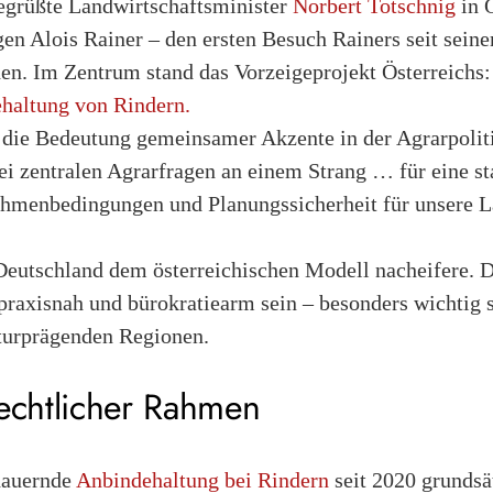
egrüßte Landwirtschaftsminister
Norbert Totschnig
in Ö
en Alois Rainer – den ersten Besuch Rainers seit seine
en. Im Zentrum stand das Vorzeigeprojekt Österreichs:
haltung von Rindern.
h die Bedeutung gemeinsamer Akzente in der Agrarpolit
ei zentralen Agrarfragen an einem Strang … für eine s
Rahmenbedingungen und Planungssicherheit für unsere 
 Deutschland dem österreichischen Modell nacheifere. 
raxisnah und bürokratiearm sein – besonders wichtig se
lturprägenden Regionen.
rechtlicher Rahmen
 dauernde
Anbindehaltung bei Rindern
seit 2020 grundsät