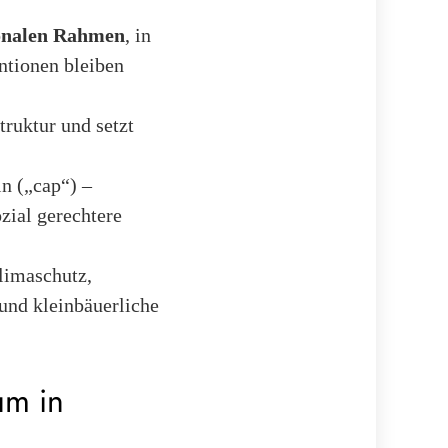
ionalen Rahmen
, in
ntionen bleiben
truktur und setzt
n („cap“) –
zial gerechtere
Klimaschutz,
 und kleinbäuerliche
um in