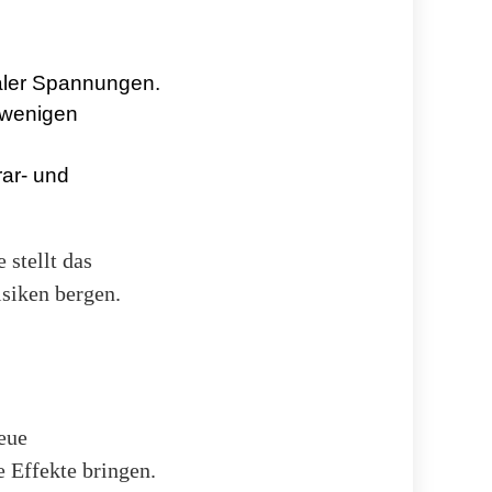
aler Spannungen.
 wenigen
rar- und
 stellt das
siken bergen.
eue
 Effekte bringen.