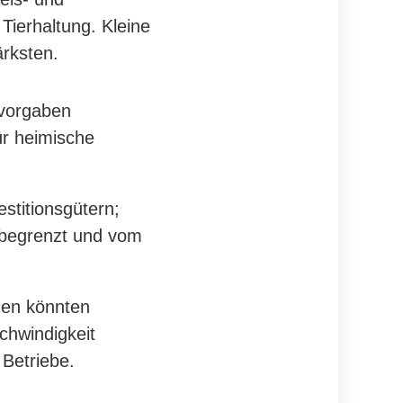
Tierhaltung. Kleine
rksten.
svorgaben
r heimische
stitionsgütern;
d begrenzt und vom
men könnten
chwindigkeit
 Betriebe.