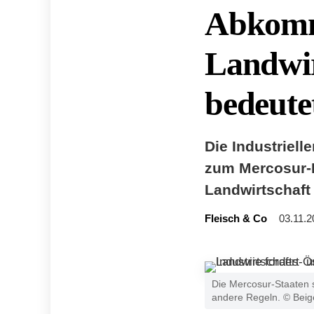
Abkomme
Landwir
bedeute
Die Industriell
zum Mercosur-H
Landwirtschaft 
Fleisch & Co
03.11.2
Die Mercosur-Staaten s
andere Regeln. © Beige