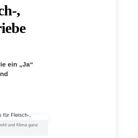
ch-,
iebe
ie ein „Ja“
und
rwohl und Klima ganz