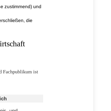
eise zustimmend) und
rschließen, die
rtschaft
nd Fachpublikum ist
ich
eis- und