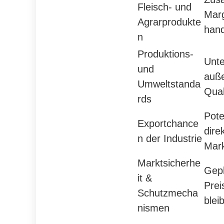
Fleisch- und
Marg
Agrarprodukte
hand
n
Produktions-
Unte
und
auße
Umweltstanda
Qual
rds
Pote
Exportchance
dire
n der Industrie
Mark
Marktsicherhe
Gepl
it &
Prei
Schutzmecha
blei
nismen