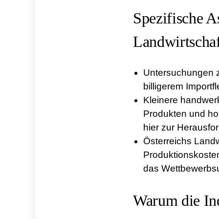
Spezifische A
Landwirtschaf
Untersuchungen z
billigerem Import
Kleinere handwerk
Produkten und ho
hier zur Herausfo
Österreichs Landwi
Produktionskoste
das Wettbewerbsu
Warum die Ind