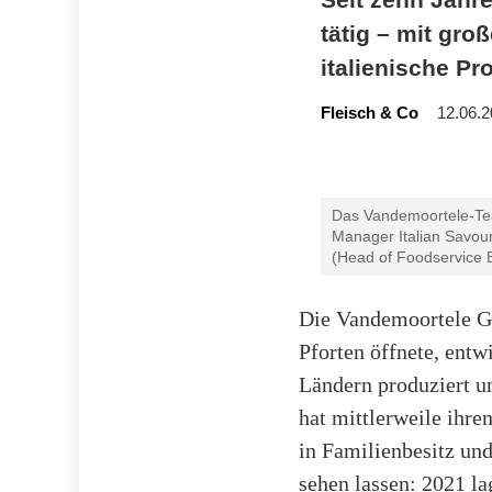
tätig – mit gr
italienische Pr
Fleisch & Co
12.06.2
Das Vandemoortele-Team 
Manager Italian Savou
(Head of Foodservice 
Die Vandemoortele Gr
Pforten öffnete, entw
Ländern produziert u
hat mittlerweile ihre
in Familienbesitz und
sehen lassen: 2021 l