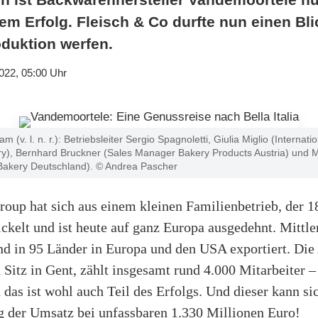
oßem Erfolg. Fleisch & Co durfte nun einen Bli
oduktion werfen.
022, 05:00 Uhr
(v. l. n. r.): Betriebsleiter Sergio Spagnoletti, Giulia Miglio (Internat
ry), Bernhard Bruckner (Sales Manager Bakery Products Austria) und 
Bakery Deutschland). © Andrea Pascher
oup hat sich aus einem kleinen Familienbetrieb, der 1
ickelt und ist heute auf ganz Europa ausgedehnt. Mittle
nd in 95 Länder in Europa und den USA exportiert. Die 
n Sitz in Gent, zählt insgesamt rund 4.000 Mitarbeiter 
 das ist wohl auch Teil des Erfolgs. Und dieser kann si
ag der Umsatz bei unfassbaren 1.330 Millionen Euro!