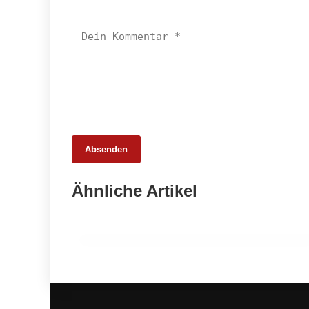
Absenden
19. März 2026
Ähnliche Artikel
Kalle Austria: Wenn die Wursthülle zur
Margenfrage wird
HANDWERK & UNTERNEHMEN