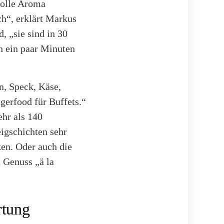
tolle Aroma
ch“, erklärt Markus
 „sie sind in 30
h ein paar Minuten
n, Speck, Käse,
gerfood für Buffets.“
ehr als 140
eigschichten sehr
en. Oder auch die
 Genuss „ä la
rtung