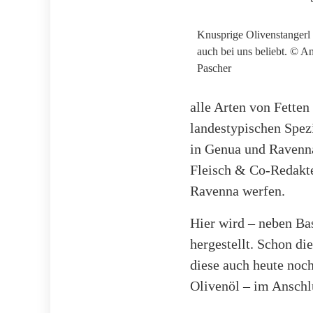
Knusprige Olivenstangerl 
auch bei uns beliebt. © A
Pascher
alle Arten von Fetten
landestypischen Spezi
in Genua und Ravenna
Fleisch & Co-Redakteu
Ravenna werfen.
Hier wird – neben Bas
hergestellt. Schon di
diese auch heute noch
Olivenöl – im Anschlu