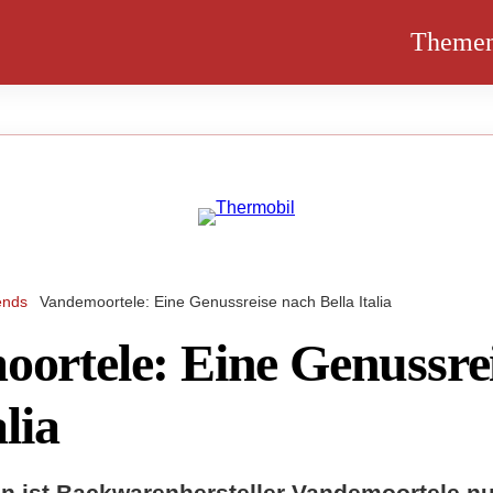
Theme
ends
Vandemoortele: Eine Genussreise nach Bella Italia
ortele: Eine Genussre
alia
n ist Backwarenhersteller Vandemoortele nun