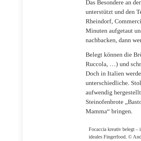
Das Besondere an dem
unterstützt und den T
Rheindorf, Commercia
Minuten aufgetaut un
nachbacken, dann wer
Belegt können die Br
Ruccola, …) und schne
Doch in Italien werde
unterschiedliche. Sto
aufwendig hergestell
Steinofenbrote „Bast
Mamma“ bringen.
Focaccia kreativ belegt – i
ideales Fingerfood. © An