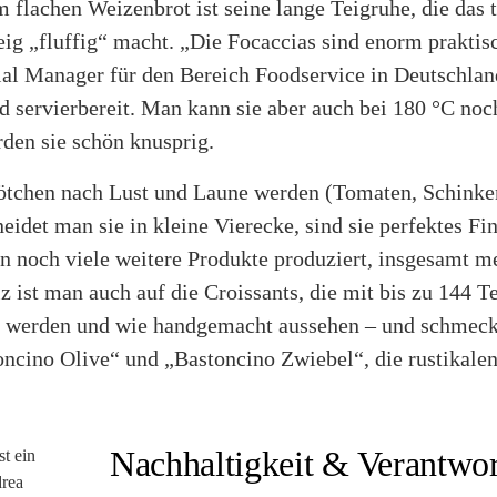
 flachen Weizenbrot ist seine lange Teigruhe, die das 
eig „fluffig“ macht. „Die Focaccias sind enorm praktis
l Manager für den Bereich Foodservice in Deutschland,
d servierbereit. Man kann sie aber auch bei 180 °C noc
den sie schön knusprig.
ötchen nach Lust und Laune werden (Tomaten, Schinke
idet man sie in kleine Vierecke, sind sie perfektes Fin
n noch viele weitere Produkte produziert, insgesamt m
lz ist man auch auf die Croissants, die mit bis zu 144 T
t werden und wie handgemacht aussehen – und schmeck
oncino Olive“ und „Bastoncino Zwiebel“, die rustikalen
Nachhaltigkeit & Verantwo
st ein
drea