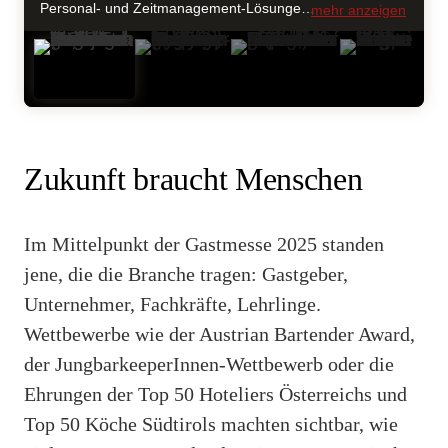
Personal- und Zeitmanagement-Lösungen stellte das Unternehmen Rota aus OÖ vor: Marvin Andraschko, GF und Fleischermeister Andreas Vogl sowie Salina Smajic (v. l. © HaRo
mehr anzeigen
Zukunft braucht Menschen
Im Mittelpunkt der Gastmesse 2025 standen
jene, die die Branche tragen: Gastgeber,
Unternehmer, Fachkräfte, Lehrlinge.
Wettbewerbe wie der Austrian Bartender Award,
der JungbarkeeperInnen-Wettbewerb oder die
Ehrungen der Top 50 Hoteliers Österreichs und
Top 50 Köche Südtirols machten sichtbar, wie