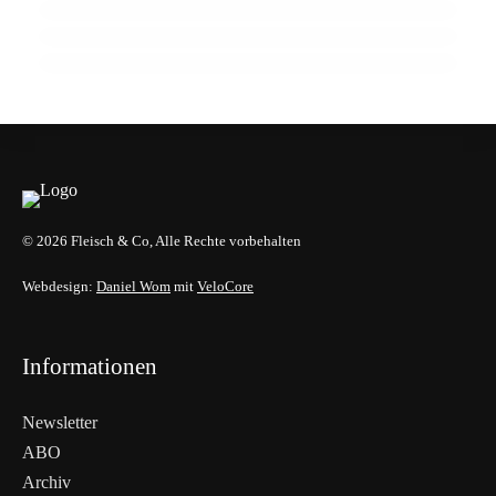
Mercosur prägen Lebensmittelbranche
GENUSS & TRENDS
GENUSS & TRENDS
EVENTS & TERMINE
© 2026 Fleisch & Co, Alle Rechte vorbehalten
Webdesign:
Daniel Wom
mit
VeloCore
Informationen
Newsletter
ABO
Archiv