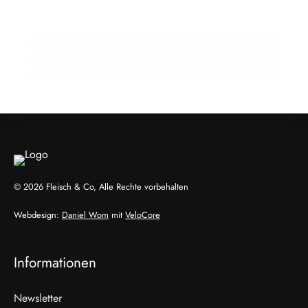
Zeichen handwerklicher Stärke
Ronny Paulusch: KI verändert Sprache und
10. März 2026
Textkultur
Raimund Plautz über die Meisterprüfung als
Fundament der Branche
AM WORT!
AM WORT!
AM WORT!
© 2026 Fleisch & Co, Alle Rechte vorbehalten
Webdesign:
Daniel Wom
mit
VeloCore
Informationen
Newsletter