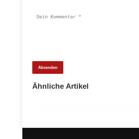
Absenden
25. Februar 2026
Ähnliche Artikel
65 Millionen Euro Umsatz in der
Zuchtrindervermarktung
ALLGEMEIN