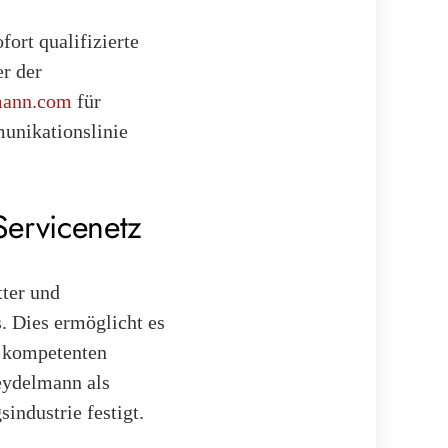
ort qualifizierte
r der
mann.com
für
unikationslinie
Servicenetz
tter und
. Dies ermöglicht es
d kompetenten
Seydelmann als
industrie festigt.