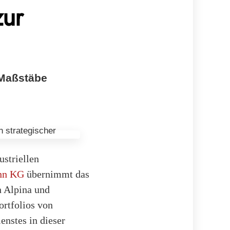
zur
 Maßstäbe
ustriellen
nn KG
übernimmt das
n Alpina und
ortfolios von
enstes in dieser