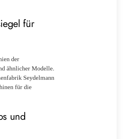
iegel für
nien der
nd ähnlicher Modelle.
inenfabrik Seydelmann
hinen für die
os und