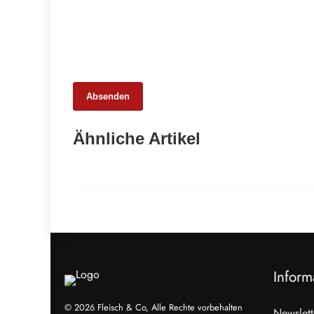
Absenden
27. Februar 2026
Ähnliche Artikel
Wie sauber ist Europas Fleisch
wirklich?
PRODUKTION & INDUSTRIE
Inform
© 2026 Fleisch & Co, Alle Rechte vorbehalten
Newslett