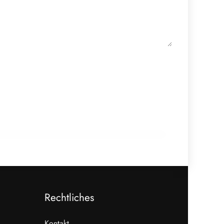
18. Februar 2026
Epta übernimmt Hauser und stärkt
Kältetechnik-Standort Österreich
PRODUKTION & INDUSTRIE
Rechtliches
Kontakt