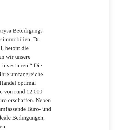
arysa Beteiligungs
dsimmobilien. Dr.
, betont die
en wir unsere
 investieren.“ Die
 ihre umfangreiche
d Handel optimal
he von rund 12.000
ro erschaffen. Neben
 umfassende Büro- und
ideale Bedingungen,
en.