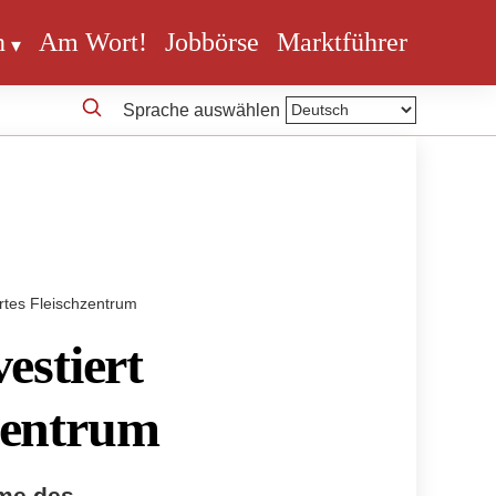
n
Am Wort!
Jobbörse
Marktführer
Sprache auswählen
ertes Fleischzentrum
estiert
hzentrum
hme des