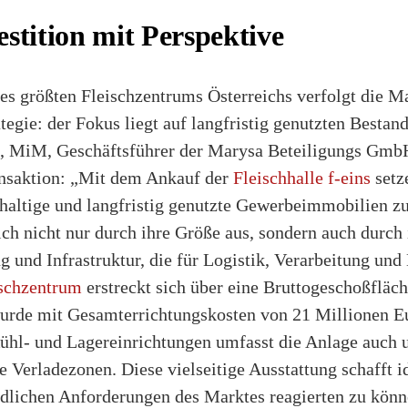
estition mit Perspektive
es größten Fleischzentrums Österreichs verfolgt die M
egie: der Fokus liegt auf langfristig genutzten Bestan
, MiM, Geschäftsführer der Marysa Beteiligungs GmbH
ansaktion: „Mit dem Ankauf der
Fleischhalle f-eins
setz
rthaltige und langfristig genutzte Gewerbeimmobilien zu
ich nicht nur durch ihre Größe aus, sondern auch durch
g und Infrastruktur, die für Logistik, Verarbeitung un
schzentrum
erstreckt sich über eine Bruttogeschoßfläc
rde mit Gesamterrichtungskosten von 21 Millionen Eu
Kühl- und Lagereinrichtungen umfasst die Anlage auch
 Verladezonen. Diese vielseitige Ausstattung schafft 
edlichen Anforderungen des Marktes reagierten zu könn