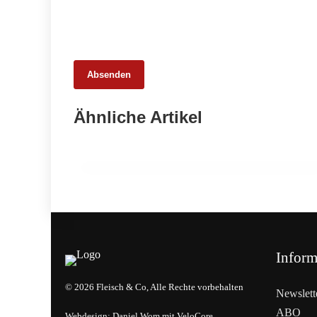
Absenden
26. Februar 2026
Ähnliche Artikel
Ehrpfennig für Kärntner
Fleischermeister
EVENTS & TERMINE
Inform
© 2026 Fleisch & Co, Alle Rechte vorbehalten
Newslett
ABO
Webdesign:
Daniel Wom
mit
VeloCore