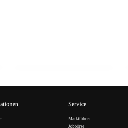
23. Februar 2026
Schnecken als Fleisch der Zukunft? Ein
Wiener zeigt wie
HANDEL & DIREKTVERMARKTUNG
ationen
Service
er
Marktführer
Jobbörse