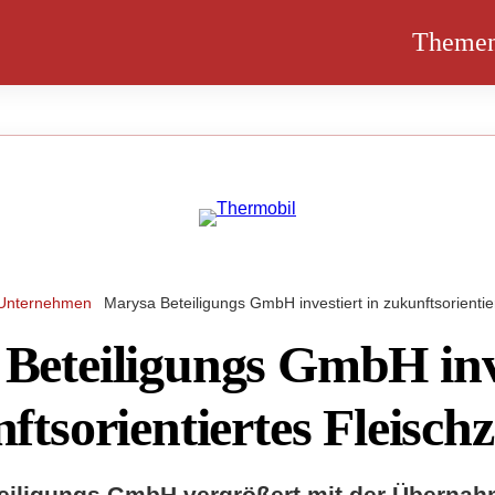
Theme
Unternehmen
Marysa Beteiligungs GmbH investiert in zukunftsorienti
Beteiligungs GmbH inv
nftsorientiertes Fleisc
eiligungs GmbH vergrößert mit der Überna