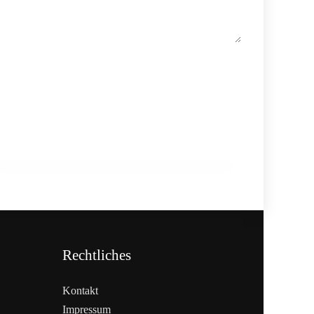
20. Februar 2026
Weniger Tiere, mehr Schlachtungen:
Fleischmarkt 2025
INFO & POLITIK
Rechtliches
Kontakt
Impressum