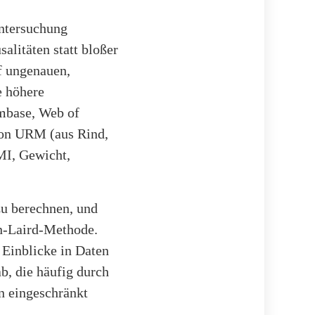
ntersuchung
alitäten statt bloßer
f ungenauen,
e höhere
mbase, Web of
 von URM (aus Rind,
MI, Gewicht,
zu berechnen, und
an-Laird-Methode.
e Einblicke in Daten
b, die häufig durch
n eingeschränkt