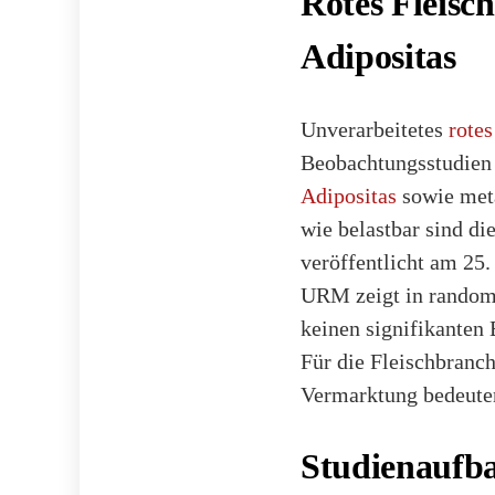
Rotes Fleis
Adipositas
Unverarbeitetes
rotes
Beobachtungsstudien
Adipositas
sowie meta
wie belastbar sind d
veröffentlicht am 25.
URM zeigt in randomi
keinen signifikanten
Für die Fleischbranc
Vermarktung bedeute
Studienaufba