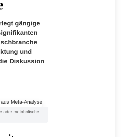
e
rlegt gängige
signifikanten
eischbranche
rktung und
die Diskussion
hme oder metabolische