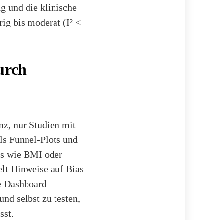
ng und die klinische
ig bis moderat (I² <
urch
nz, nur Studien mit
els Funnel-Plots und
es wie BMI oder
elt Hinweise auf Bias
te Dashboard
nd selbst zu testen,
sst.