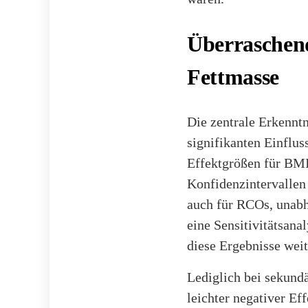
Überraschend
Fettmasse
Die zentrale Erkenntn
signifikanten Einflus
Effektgrößen für BMI
Konfidenzintervallen 
auch für RCOs, unabh
eine Sensitivitätsana
diese Ergebnisse wei
Lediglich bei sekund
leichter negativer Ef