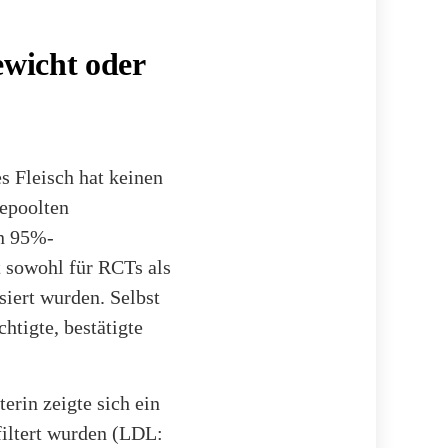
ewicht oder
s Fleisch hat keinen
gepoolten
en 95%-
t sowohl für RCTs als
iert wurden. Selbst
htigte, bestätigte
rin zeigte sich ein
filtert wurden (LDL: