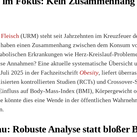
ch im Fokus: Kein Zusammenhang
 Fleisch
(URM) steht seit Jahrzehnten im Kreuzfeuer de
 haben einen Zusammenhang zwischen dem Konsum von
bolischen Erkrankungen wie Herz-Kreislauf-Problemen
iese Annahmen? Eine aktuelle systematische Übersicht
 Juli 2025 in der Fachzeitschrift
Obesity
, liefert überr
sierten kontrollierten Studien (RCTs) und Crossover-
 Einfluss auf Body-Mass-Index (BMI), Körpergewicht od
he könnte dies eine Wende in der öffentlichen Wahrne
n.
u: Robuste Analyse statt bloßer