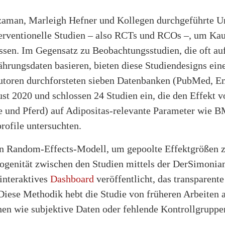
aman, Marleigh Hefner und Kollegen durchgeführte U
terventionelle Studien – also RCTs und RCOs –, um Kaus
assen. Im Gegensatz zu Beobachtungsstudien, die oft au
ährungsdaten basieren, bieten diese Studiendesigns ein
utoren durchforsteten sieben Datenbanken (PubMed, E
ust 2020 und schlossen 24 Studien ein, die den Effekt
e und Pferd) auf Adipositas-relevante Parameter wie B
rofile untersuchten.
in Random-Effects-Modell, um gepoolte Effektgrößen 
rogenität zwischen den Studien mittels der DerSimoni
interaktives
Dashboard
veröffentlicht, das transparent
Diese Methodik hebt die Studie von früheren Arbeiten a
n wie subjektive Daten oder fehlende Kontrollgruppe