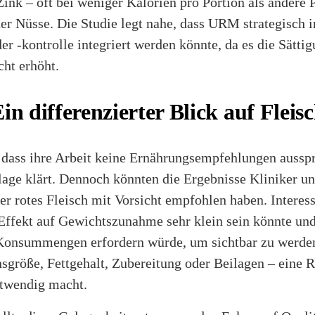
ink – oft bei weniger Kalorien pro Portion als andere 
er Nüsse. Die Studie legt nahe, dass URM strategisch i
r -kontrolle integriert werden könnte, da es die Sättig
cht erhöht.
Ein differenzierter Blick auf Fle
 dass ihre Arbeit keine Ernährungsempfehlungen ausspr
zlage klärt. Dennoch könnten die Ergebnisse Kliniker u
her rotes Fleisch mit Vorsicht empfohlen haben. Interess
 Effekt auf Gewichtszunahme sehr klein sein könnte un
 Konsummengen erfordern würde, um sichtbar zu werde
sgröße, Fettgehalt, Zubereitung oder Beilagen – eine R
otwendig macht.