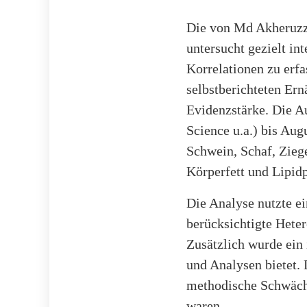
Die von Md Akheruzz
untersucht gezielt in
Korrelationen zu erf
selbstberichteten Ern
Evidenzstärke. Die A
Science u.a.) bis Aug
Schwein, Schaf, Zieg
Körperfett und Lipidp
Die Analyse nutzte e
berücksichtigte Hete
Zusätzlich wurde ein 
und Analysen bietet. 
methodische Schwäche
waren.