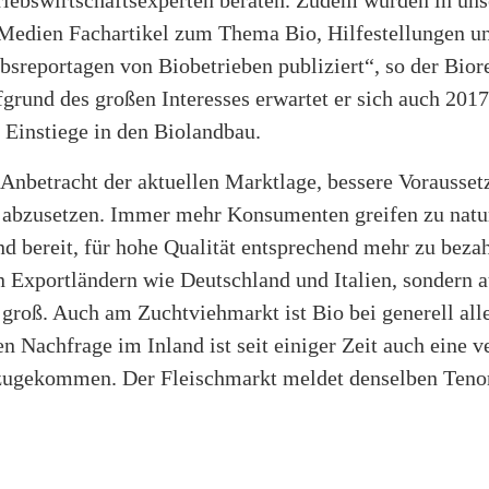
 Medien Fachartikel zum Thema Bio, Hilfestellungen u
sreportagen von Biobetrieben publiziert“, so der Bior
fgrund des großen Interesses erwartet er sich auch 201
 Einstiege in den Biolandbau.
 Anbetracht der aktuellen Marktlage, bessere Vorausset
s abzusetzen. Immer mehr Konsumenten greifen zu natu
d bereit, für hohe Qualität entsprechend mehr zu bezah
n Exportländern wie Deutschland und Italien, sondern a
t groß. Auch am Zuchtviehmarkt ist Bio bei generell all
n Nachfrage im Inland ist seit einiger Zeit auch eine v
ugekommen. Der Fleischmarkt meldet denselben Tenor“