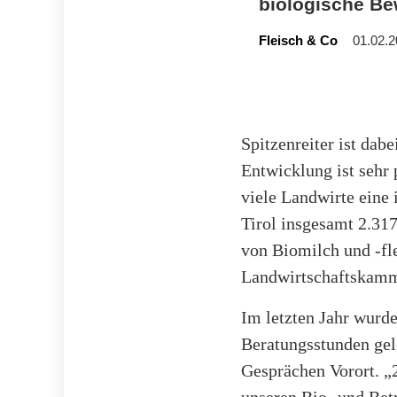
biologische Be
Fleisch & Co
01.02.2
Spitzenreiter ist dab
Entwicklung ist sehr p
viele Landwirte eine 
Tirol insgesamt 2.31
von Biomilch und -fle
Landwirtschaftskamm
Im letzten Jahr wurd
Beratungsstunden gel
Gesprächen Vorort. „
unseren Bio- und Bet