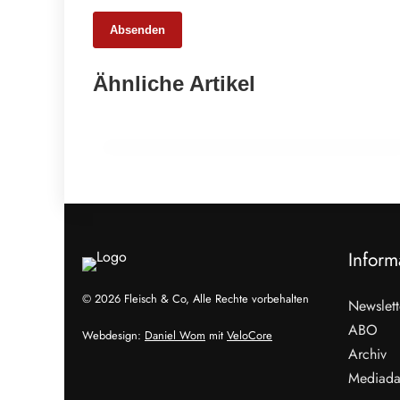
Absenden
25. Februar 2026
Ähnliche Artikel
65 Millionen Euro Umsatz in der
Zuchtrindervermarktung
ALLGEMEIN
Inform
© 2026 Fleisch & Co, Alle Rechte vorbehalten
Newslett
ABO
Webdesign:
Daniel Wom
mit
VeloCore
Archiv
Mediada