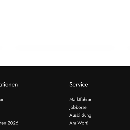
22. Februar 2026
15 Jahre Fleischsommelier: Bewegung
am Wendepunkt
ALLGEMEIN
ationen
Service
er
Marktführer
Jobbörse
Ausbildung
ten 2026
Am Wort!