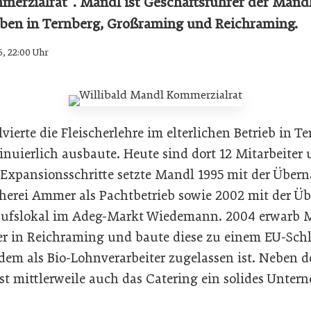
mmerzialrat“. Mandl ist Geschäftsführer der Mand
ben in Ternberg, Großraming und Reichraming.
6, 22:00 Uhr
rte die Fleischerlehre im elterlichen Betrieb in Te
uierlich ausbaute. Heute sind dort 12 Mitarbeiter 
e Expansionsschritte setzte Mandl 1995 mit der Über
herei Ammer als Pachtbetrieb sowie 2002 mit der Üb
kaufslokal im Adeg-Markt Wiedemann. 2004 erwarb 
er in Reichraming und baute diese zu einem EU-Schl
dem als Bio-Lohnverarbeiter zugelassen ist. Neben d
ist mittlerweile auch das Catering ein solides Unt