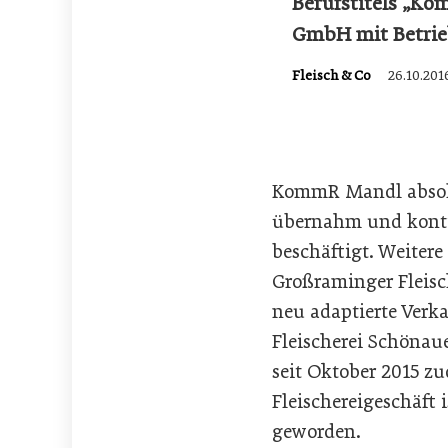
Berufstitels „Ko
GmbH mit Betrie
Fleisch & Co
26.10.201
KommR Mandl absolvie
übernahm und kontin
beschäftigt. Weiter
Großraminger Fleisc
neu adaptierte Ver
Fleischerei Schönau
seit Oktober 2015 zu
Fleischereigeschäft 
geworden.