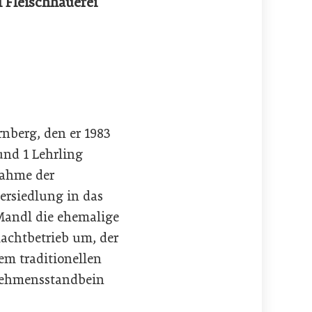
l Fleischhauerei
rnberg, den er 1983
und 1 Lehrling
nahme der
ersiedlung in das
Mandl die ehemalige
achtbetrieb um, der
em traditionellen
ernehmensstandbein