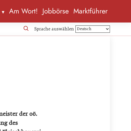
n
Am Wort!
Jobbörse
Marktführer
Sprache auswählen
ister der oö.
ung des