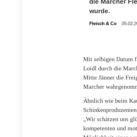
die Marcher Fl
wurde.
Fleisch & Co
05.02.2
Mit selbigen Datum f
Loidl durch die March
Mitte Jänner die Fre
Marcher wahrgenom
Ähnlich wie beim Kau
Schinkenproduzenten
„Wir schätzen uns glü
kompetenten und moti