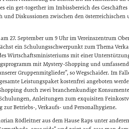
s ein get-together im Imbissbereich des Geschäftes
h und Diskussionen zwischen den österreichischen 
 am 27. September um 9 Uhr im Vereinszentrum Obe
ächst ein Schulungsschwerpunkt zum Thema Verkau
es Wirtschaftsministeriums mit einer Unterstützung 
ungsprogramm mit Mystery-Shopping und umfassen
 unserer Gruppenmitglieder“, so Wegschaider. Im Fall
gesamte Leistungspaket kostenfrei angeboten werden
Shopping durch zwei branchenkundige Konsumenten 
chulungen, Anleitungen zum exquisiten Feinkostv
zur Betriebs-, Verkaufs- und Personalhygiene.
lorian Rödleitner aus dem Hause Raps unter andere