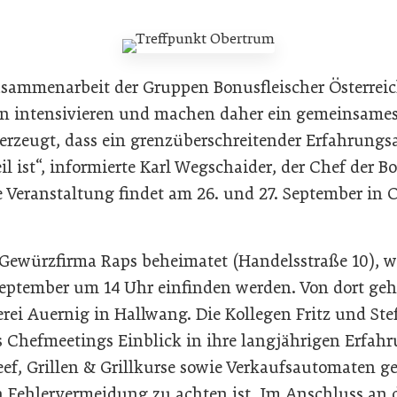
sammenarbeit der Gruppen Bonusfleischer Österrei
n intensivieren und machen daher ein gemeinsame
erzeugt, dass ein grenzüberschreitender Erfahrungsa
il ist“, informierte Karl Wegschaider, der Chef der Bo
ie Veranstaltung findet am 26. und 27. September in
 Gewürzfirma Raps beheimatet (Handelsstraße 10), w
eptember um 14 Uhr einfinden werden. Von dort ge
erei Auernig in Hallwang. Die Kollegen Fritz und St
 Chefmeetings Einblick in ihre langjährigen Erfah
f, Grillen & Grillkurse sowie Verkaufsautomaten g
 Fehlervermeidung zu achten ist. Im Anschluss an d