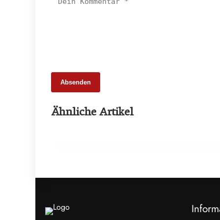
Absenden
25. Februar 2026
Ähnliche Artikel
65 Millionen Euro Umsatz in der
Zuchtrindervermarktung
ALLGEMEIN
Inform