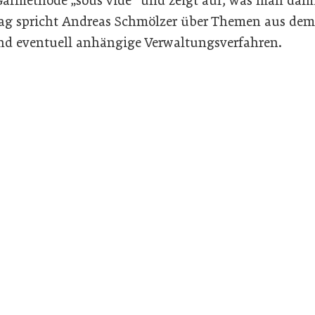
armethode „sous vide“ und zeigt auf, was man dami
g spricht Andreas Schmölzer über Themen aus dem 
 eventuell anhängige Verwaltungsverfahren.