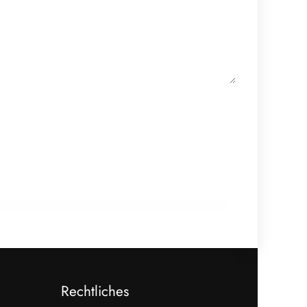
18. Februar 2026
910 Mio. Euro Umsatz: Transgourmet
baut Fleisch-Segment aus
ALLGEMEIN
Rechtliches