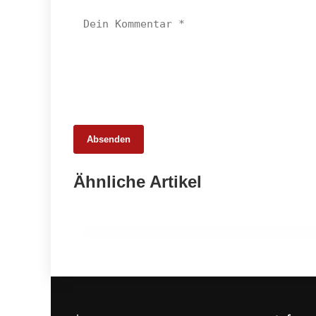
Absenden
25. Februar 2026
Ähnliche Artikel
65 Millionen Euro Umsatz in der
Zuchtrindervermarktung
ALLGEMEIN