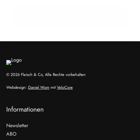
Wendepunkt
910 Mio. Euro Umsatz: Transgourmet baut
Fleisch-Segment aus
ALLGEMEIN
ALLGEMEIN
ALLGEMEIN
© 2026 Fleisch & Co, Alle Rechte vorbehalten
Webdesign:
Daniel Wom
mit
VeloCore
Informationen
Newsletter
ABO