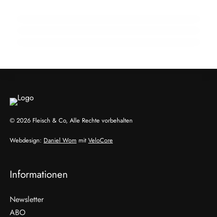
Wendepunkt
910 Mio. Euro Umsatz: Transgourmet baut
Fleisch-Segment aus
ALLGEMEIN
ALLGEMEIN
ALLGEMEIN
© 2026 Fleisch & Co, Alle Rechte vorbehalten
Webdesign:
Daniel Wom
mit
VeloCore
Informationen
Newsletter
ABO