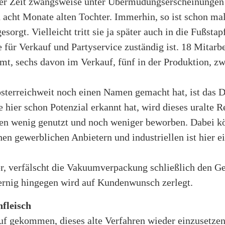
ter Zeit zwangsweise unter Übermüdungserscheinungen 
nd acht Monate alten Tochter. Immerhin, so ist schon mal
sorgt. Vielleicht tritt sie ja später auch in die Fußst
e für Verkauf und Partyservice zuständig ist. 18 Mitarbe
t, sechs davon im Verkauf, fünf in der Produktion, zw
sterreichweit noch einen Namen gemacht hat, ist das 
 hier schon Potenzial erkannt hat, wird dieses uralte 
en wenig genutzt und noch weniger beworben. Dabei 
en gewerblichen Anbietern und industriellen ist hier e
r, verfälscht die Vakuumverpackung schließlich den 
ernig hingegen wird auf Kundenwunsch zerlegt.
fleisch
uf gekommen, dieses alte Verfahren wieder einzusetze