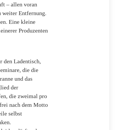
ft – allen voran
u weiter Entfernung.
hen. Eine kleine
leinerer Produzenten
r den Ladentisch,
eminare, die die
hranne und das
lied der
fen, die zweimal pro
– frei nach dem Motto
ile selbst
nken.