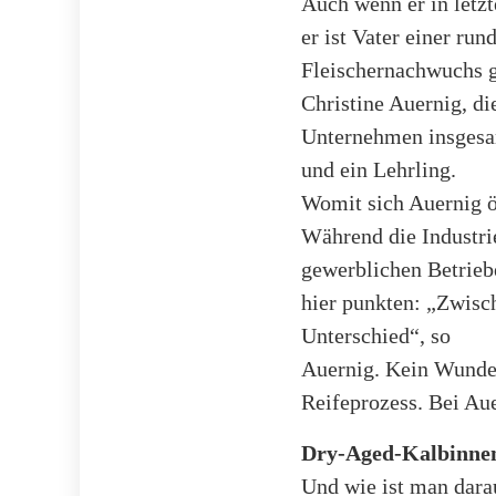
Auch wenn er in letz
er ist Vater einer ru
Fleischernachwuchs ge
Christine Auernig, di
Unternehmen insgesam
und ein Lehrling.
Womit sich Auernig ö
Während die Industrie
gewerblichen Betrieb
hier punkten: „Zwisch
Unterschied“, so
Auernig. Kein Wunde
Reifeprozess. Bei Au
Dry-Aged-Kalbinnen
Und wie ist man dara