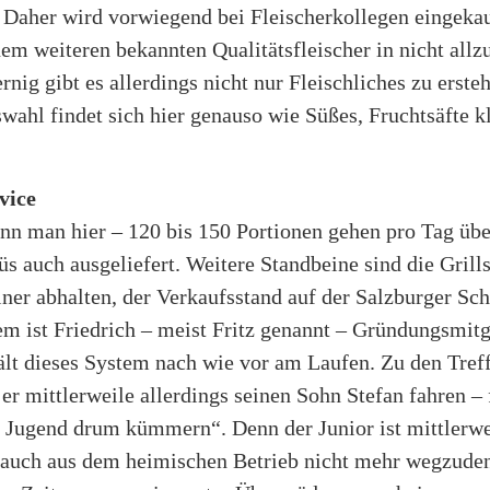
. Daher wird vorwiegend bei Fleischerkollegen eingekau
nem weiteren bekannten Qualitätsfleischer in nicht allz
nig gibt es allerdings nicht nur Fleischliches zu erste
ahl findet sich hier genauso wie Süßes, Fruchtsäfte k
vice
nn man hier – 120 bis 150 Portionen gehen pro Tag übe
 auch ausgeliefert. Weitere Standbeine sind die Grills
ner abhalten, der Verkaufsstand auf der Salzburger Sc
m ist Friedrich – meist Fritz genannt – Gründungsmitg
ält dieses System nach wie vor am Laufen. Zu den Tref
st er mittlerweile allerdings seinen Sohn Stefan fahren 
ie Jugend drum kümmern“. Denn der Junior ist mittlerwe
 auch aus dem heimischen Betrieb nicht mehr wegzude