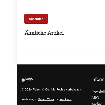
Absenden
25. Februar 2026
Ähnliche Artikel
65 Millionen Euro Umsatz in der
Zuchtrindervermarktung
ALLGEMEIN
Inform
© 2026 Fleisch & Co, Alle Rechte vorbehalten
Newslett
ABO
Webdesign:
Daniel Wom
mit
VeloCore
Archiv