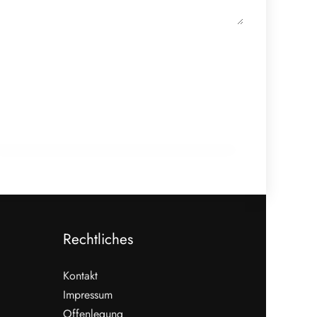
18. Februar 2026
910 Mio. Euro Umsatz: Transgourmet
baut Fleisch-Segment aus
ALLGEMEIN
Rechtliches
Kontakt
Impressum
Offenlegung