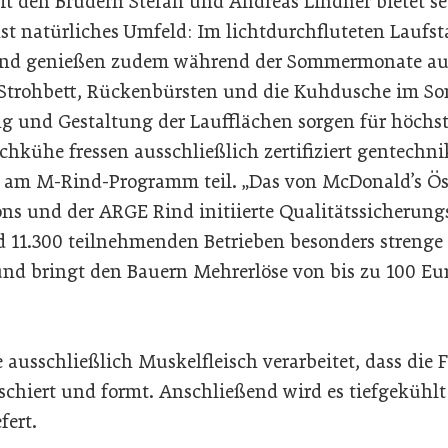
it den Brüdern Stefan und Andreas Lindner bietet s
st natürliches Umfeld: Im lichtdurchfluteten Laufst
 und genießen zudem während der Sommermonate au
e Strohbett, Rückenbürsten und die Kuhdusche im S
ng und Gestaltung der Laufflächen sorgen für höchst
chkühe fressen ausschließlich zertifiziert gentechni
 am M-Rind-Programm teil. „Das von McDonald’s Ö
ons und der ARGE Rind initiierte Qualitätssicherun
d 11.300 teilnehmenden Betrieben besonders strenge
und bringt den Bauern Mehrerlöse von bis zu 100 Eu
e ausschließlich Muskelfleisch verarbeitet, dass die
schiert und formt. Anschließend wird es tiefgekühlt
fert.