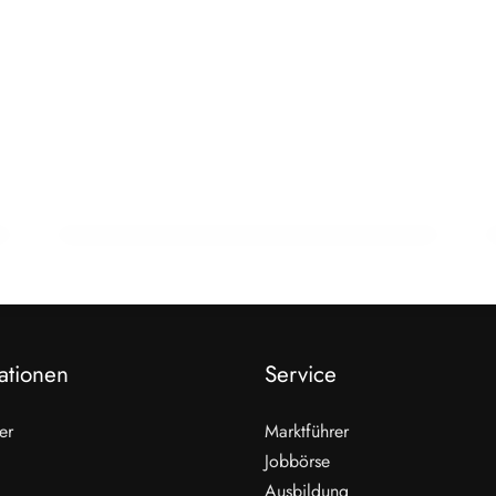
22. Februar 2026
15 Jahre Fleischsommelier: Bewegung
am Wendepunkt
ALLGEMEIN
ationen
Service
er
Marktführer
Jobbörse
Ausbildung