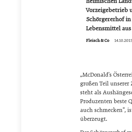
heimischen Landw
Vorzeigebetrieb 
Schörgererhof in 
Lebensmittel aus
Fleisch & Co
14.10.201
„McDonald’s Österrei
großen Teil unserer 
steht als Aushänges
Produzenten beste Q
auch schmecken“, is
überzeugt.