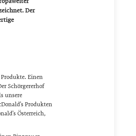
uropaweiter
zeichnet. Der
ertige
e Produkte. Einen
Der Schörgererhof
ls unsere
McDonald’s Produkten
ald’s Österreich,