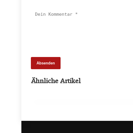
Absenden
25. Februar 2026
Ähnliche Artikel
65 Millionen Euro Umsatz in der
Zuchtrindervermarktung
ALLGEMEIN