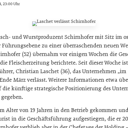
4, 23:00 Uhr
isch- und Wurstproduzent Schirnhofer mit Sitz im os
der Führungsebene zu einer überraschenden neuen W
irnhofer (52) übernahm vor einigen Wochen die Ges
e Fleischerzeitung berichtete. Seit dieser Woche ist
führer, Christian Laschet (36), das Unternehmen „im
nde März verlässt. Weitere Informationen etwa übe
f die künftige strategische Positionierung des Unt
 gegeben.
 im Alter von 19 Jahren in den Betrieb gekommen und
rist in die Geschäftsführung aufgestiegen, die er 20
rnhofer verblieb aber in der Chefetage der Holding 