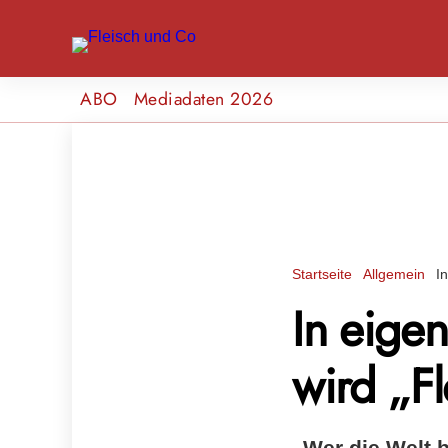
ABO
Mediadaten 2026
Startseite
Allgemein
I
In eige
wird „F
„Wer die Welt b