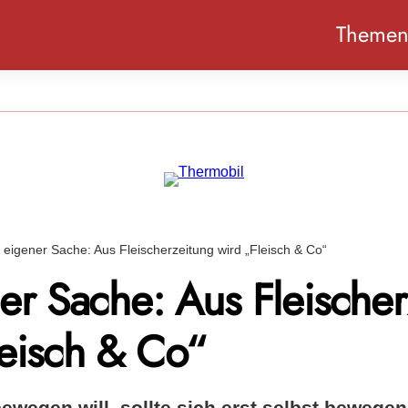
Theme
n eigener Sache: Aus Fleischerzeitung wird „Fleisch & Co“
ner Sache: Aus Fleische
leisch & Co“
ewegen will, sollte sich erst selbst bewegen