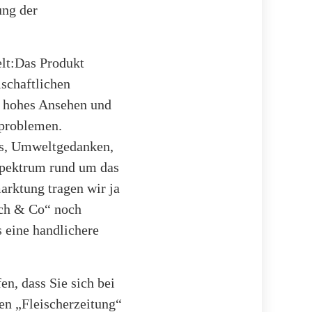
ung der
elt:Das Produkt
schaftlichen
r hohes Ansehen und
sproblemen.
nds, Umweltgedanken,
spektrum rund um das
arktung tragen wir ja
sch & Co“ noch
s eine handlichere
en, dass Sie sich bei
en „Fleischerzeitung“