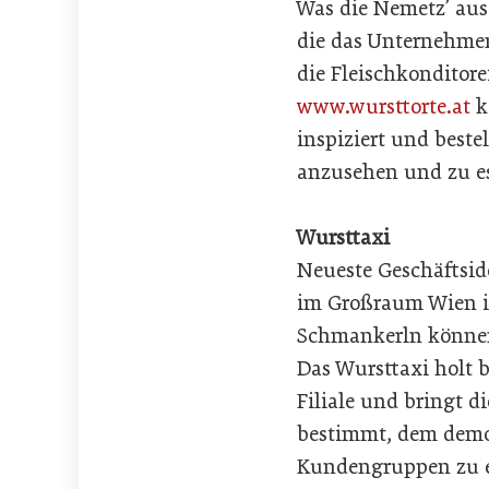
Was die Nemetz’ aus 
die das Unternehme
die Fleischkonditorei
www.wursttorte.at
k
inspiziert und best
anzusehen und zu e
Wursttaxi
Neueste Geschäftsid
im Großraum Wien in
Schmankerln können
Das Wursttaxi holt b
Filiale und bringt d
bestimmt, dem demo
Kundengruppen zu er