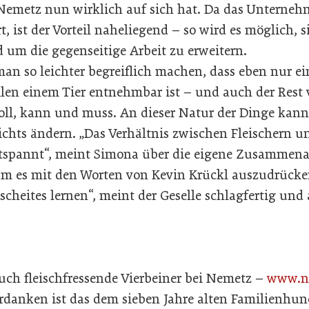
 Nemetz nun wirklich auf sich hat. Da das Unterneh
t, ist der Vorteil naheliegend – so wird es möglich,
 um die gegenseitige Arbeit zu erweitern.
an so leichter begreiflich machen, dass eben nur ei
ilen einem Tier entnehmbar ist – und auch der Rest
soll, kann und muss. An dieser Natur der Dinge kan
ichts ändern. „Das Verhältnis zwischen Fleischern u
ntspannt“, meint Simona über die eigene Zusammenar
m es mit den Worten von Kevin Krückl auszudrücken
scheites lernen“, meint der Geselle schlagfertig un
h fleischfressende Vierbeiner bei Nemetz –
www.ne
rdanken ist das dem sieben Jahre alten Familienhun