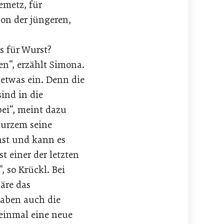
emetz, für
on der jüngeren,
s für Wurst?
n“, erzählt Simona.
etwas ein. Denn die
ind in die
ei“, meint dazu
kurzem seine
nst und kann es
t einer der letzten
, so Krückl. Bei
äre das
haben auch die
 einmal eine neue