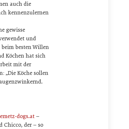
men auch die
 sich kennenzulernen
ne gewisse
 verwendet und
n beim besten Willen
nd Köchen hat sich
beit mit der
: „Die Köche sollen
d augenzwinkernd.
metz-dogs.at
–
d Chicco, der – so