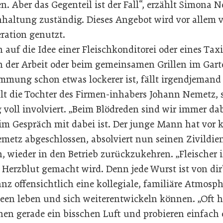
 Aber das Gegenteil ist der Fall“, erzählt Simona N
altung zuständig. Dieses Angebot wird vor allem v
ration genutzt.
uf die Idee einer Fleischkonditorei oder eines Taxi
n der Arbeit oder beim gemeinsamen Grillen im Garte
mmung schon etwas lockerer ist, fällt irgendjemand 
hlt die Tochter des Firmen-inhabers Johann Nemetz, s
voll involviert. „Beim Blödreden sind wir immer dab
eim Gespräch mit dabei ist. Der junge Mann hat vor 
emetz abgeschlossen, absolviert nun seinen Zivildie
wieder in den Betrieb zurückzukehren. „Fleischer is
 Herzblut gemacht wird. Denn jede Wurst ist von dir“
z offensichtlich eine kollegiale, familiäre Atmosph
deen leben und sich weiterentwickeln können. „Oft 
nnen gerade ein bisschen Luft und probieren einfach