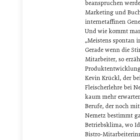
beanspruchen werden.
Marketing und Buchh
internetaffinen Gene
Und wie kommt man a
„Meistens spontan i
Gerade wenn die Sti
Mitarbeiter, so erzä
Produktentwicklung 
Kevin Krückl, der b
Fleischerlehre bei N
kaum mehr erwarten, 
Berufe, der noch mit
Nemetz bestimmt gan
Betriebsklima, wo I
Bistro-Mitarbeiteri