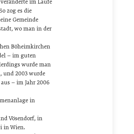
 veränderte im Laufe
o zog es die
kleine Gemeinde
stadt, wo man in der
ischen Böheimkirchen
del – im guten
Allerdings wurde man
en, und 2003 wurde
 aus – im Jahr 2006
rmenanlage in
und Vösendorf, in
i in Wien.