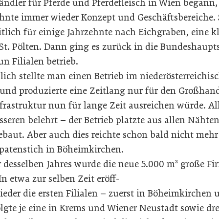
ändler für Pferde und Pferdefleisch in Wien begann,
ehnte immer wieder Konzept und Geschäftsbereiche. S
tlich für einige Jahrzehnte nach Eichgraben, eine 
t. Pölten. Dann ging es zurück in die Bundeshaupt
n Filialen betrieb.
ßlich stellte man einen Betrieb im niederösterreich
 und produzierte eine Zeitlang nur für den Großhan
nfrastruktur nun für lange Zeit ausreichen würde. 
sseren belehrt – der Betrieb platzte aus allen Näht
ebaut. Aber auch dies reichte schon bald nicht mehr
Spatenstich in Böheimkirchen.
 desselben Jahres wurde die neue 5.000 m² große Fi
 etwa zur selben Zeit eröff-
eder die ersten Filialen – zuerst in Böheimkirchen 
lgte je eine in Krems und Wiener Neustadt sowie dre