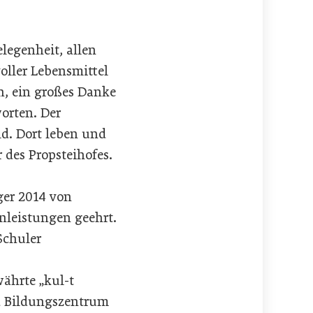
legenheit, allen
oller Lebensmittel
n, ein großes Danke
orten. Der
ld. Dort leben und
 des Propsteihofes.
ger 2014 von
nleistungen geehrt.
Schuler
währte „kul-t
nd Bildungszentrum