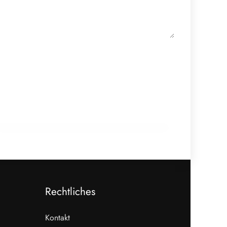
18. Februar 2026
910 Mio. Euro Umsatz: Transgourmet
baut Fleisch-Segment aus
ALLGEMEIN
Rechtliches
Kontakt