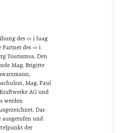
hung des << i luag
Partner des << i
erg Tourismus. Den
nde Mag. Brigitte
chwarzmann,
sschulrat, Mag. Paul
 Kraftwerke AG und
is werden
usgezeichnet. Das
e ausgerufen und
telpunkt der