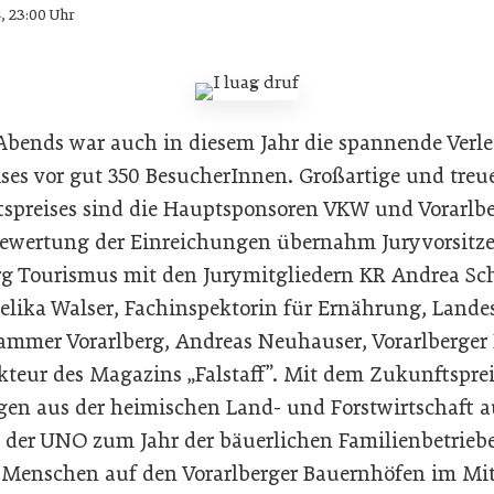
4, 23:00 Uhr
bends war auch in diesem Jahr die spannende Verlei
ses vor gut 350 BesucherInnen. Großartige und treue 
tspreises sind die Hauptsponsoren VKW und Vorarlb
Bewertung der Einreichungen übernahm Juryvorsitze
erg Tourismus mit den Jurymitgliedern KR Andrea S
lika Walser, Fachinspektorin für Ernährung, Lande
ammer Vorarlberg, Andreas Neuhauser, Vorarlberger
teur des Magazins „Falstaff”. Mit dem Zukunftspre
ngen aus der heimischen Land- und Forstwirtschaft a
 der UNO zum Jahr der bäuerlichen Familienbetrieb
 Menschen auf den Vorarlberger Bauernhöfen im Mit