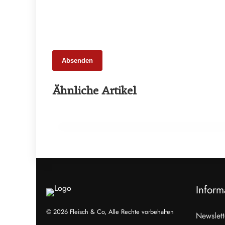
Absenden
25. Februar 2026
Ähnliche Artikel
65 Millionen Euro Umsatz in der
Zuchtrindervermarktung
ALLGEMEIN
Inform
© 2026 Fleisch & Co, Alle Rechte vorbehalten
Newslett