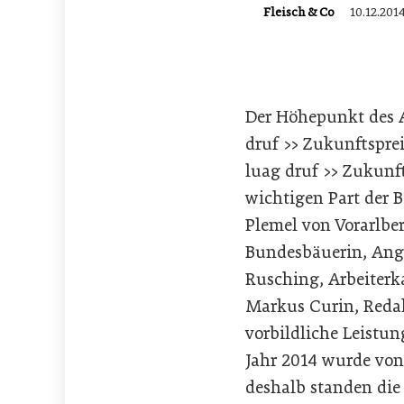
Fleisch & Co
10.12.201
Der Höhepunkt des A
druf >> Zukunftsprei
luag druf >> Zukunf
wichtigen Part der 
Plemel von Vorarlb
Bundesbäuerin, Ange
Rusching, Arbeiterk
Markus Curin, Redak
vorbildliche Leistu
Jahr 2014 wurde von
deshalb standen die