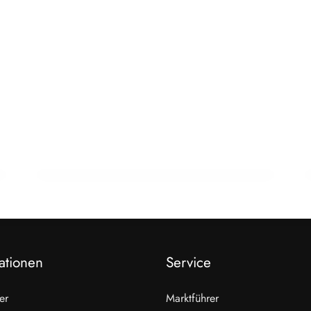
22. Februar 2026
15 Jahre Fleischsommelier: Bewegung
am Wendepunkt
ALLGEMEIN
ationen
Service
er
Marktführer