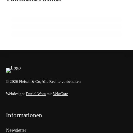
22. Februar 2026
Zuchtrindervermarktung
15 Jahre Fleischsommelier: Bewegung am
18. Februar 2026
Wendepunkt
910 Mio. Euro Umsatz: Transgourmet baut
Fleisch-Segment aus
ALLGEMEIN
ALLGEMEIN
ALLGEMEIN
© 2026 Fleisch & Co, Alle Rechte vorbehalten
Webdesign:
Daniel Wom
mit
VeloCore
Informationen
Newsletter