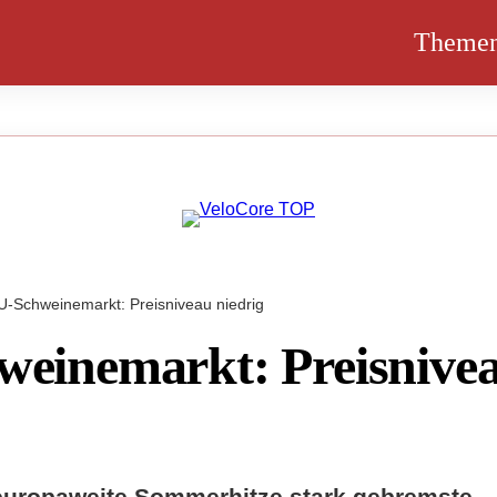
Theme
U-Schweinemarkt: Preisniveau niedrig
einemarkt: Preisnive
europaweite Sommerhitze stark gebremste