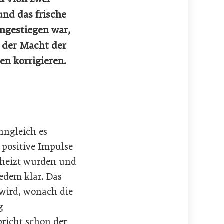
und das frische
ngestiegen war,
 der Macht der
n korrigieren.
nngleich es
 positive Impulse
geheizt wurden und
jedem klar. Das
wird, wonach die
g
pricht schon der