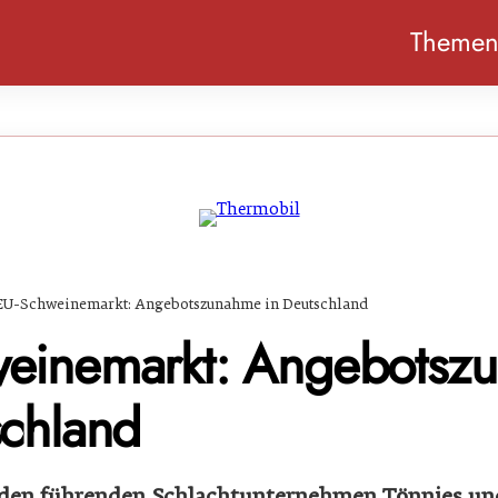
Theme
EU-Schweinemarkt: Angebotszunahme in Deutschland
einemarkt: Angebotsz
schland
den führenden Schlachtunternehmen Tönnies und