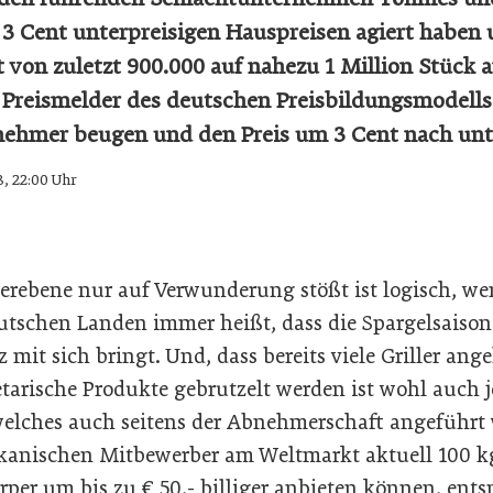
3 Cent unterpreisigen Hauspreisen agiert haben 
von zuletzt 900.000 auf nahezu 1 Million Stück a
 Preismelder des deutschen Preisbildungsmodells
ehmer beugen und den Preis um 3 Cent nach unte
8, 22:00 Uhr
gerebene nur auf Verwunderung stößt ist logisch, we
utschen Landen immer heißt, dass die Spargelsaison
z mit sich bringt. Und, dass bereits viele Griller an
tarische Produkte gebrutzelt werden ist wohl auch 
elches auch seitens der Abnehmerschaft angeführt 
kanischen Mitbewerber am Weltmarkt aktuell 100 k
per um bis zu € 50,- billiger anbieten können, ents