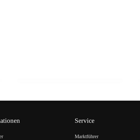
22. Februar 2026
15 Jahre Fleischsommelier: Bewegung
am Wendepunkt
ALLGEMEIN
ationen
Service
er
Marktführer