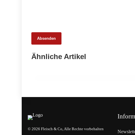
Absenden
25. Februar 2026
Ähnliche Artikel
65 Millionen Euro Umsatz in der
Zuchtrindervermarktung
ALLGEMEIN
Inform
© 2026 Fleisch & Co, Alle Rechte vorbehalten
Newslett