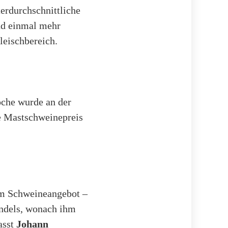
erdurchschnittliche
nd einmal mehr
leischbereich.
oche wurde an der
le Mastschweinepreis
em Schweineangebot –
andels, wonach ihm
asst
Johann