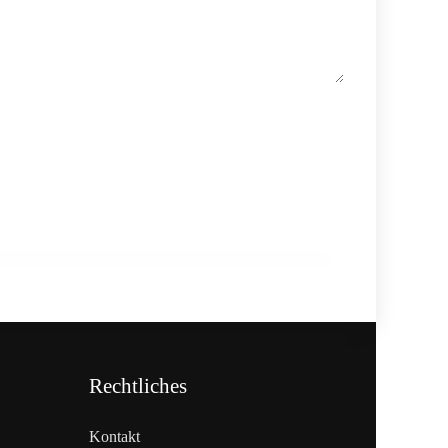
18. Februar 2026
910 Mio. Euro Umsatz: Transgourmet
baut Fleisch-Segment aus
ALLGEMEIN
Rechtliches
Kontakt