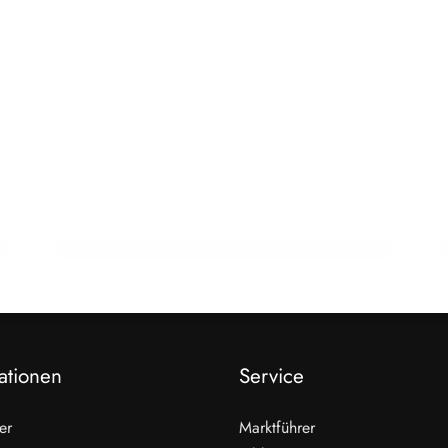
22. Februar 2026
15 Jahre Fleischsommelier: Bewegung
am Wendepunkt
ALLGEMEIN
ationen
Service
er
Marktführer