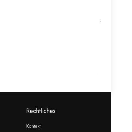
18. Februar 2026
910 Mio. Euro Umsatz: Transgourmet
baut Fleisch-Segment aus
ALLGEMEIN
Rechtliches
Kontakt