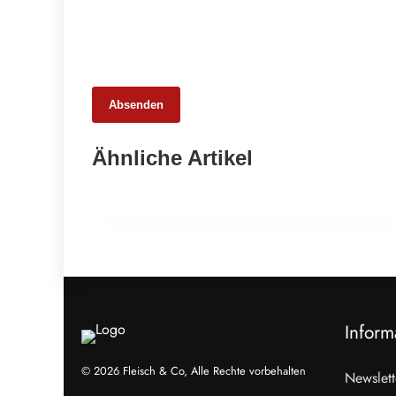
Absenden
25. Februar 2026
Ähnliche Artikel
65 Millionen Euro Umsatz in der
Zuchtrindervermarktung
ALLGEMEIN
Inform
© 2026 Fleisch & Co, Alle Rechte vorbehalten
Newslett