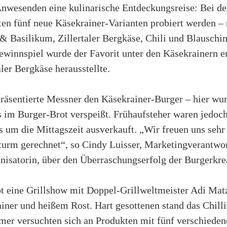
 Anwesenden eine kulinarische Entdeckungsreise: Bei de
ten fünf neue Käsekrainer-Varianten probiert werden –
 Basilikum, Zillertaler Bergkäse, Chili und Blausch
innspiel wurde der Favorit unter den Käsekrainern erm
aler Bergkäse herausstellte.
präsentierte Messner den Käsekrainer-Burger – hier wur
 im Burger-Brot verspeißt. Frühaufsteher waren jedoch 
s um die Mittagszeit ausverkauft. „Wir freuen uns sehr 
turm gerechnet“, so Cindy Luisser, Marketingverantwo
nisatorin, über den Überraschungserfolg der Burgerkre
 eine Grillshow mit Doppel-Grillweltmeister Adi Matz
ainer und heißem Rost. Hart gesottenen stand das Chill
hmer versuchten sich an Produkten mit fünf verschiede