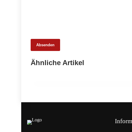
Absenden
25. Februar 2026
Ähnliche Artikel
65 Millionen Euro Umsatz in der
Zuchtrindervermarktung
ALLGEMEIN
Inform