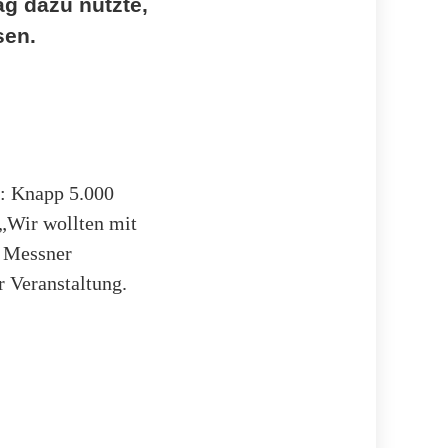
g dazu nützte,
sen.
t: Knapp 5.000
 „Wir wollten mit
n Messner
 Veranstaltung.