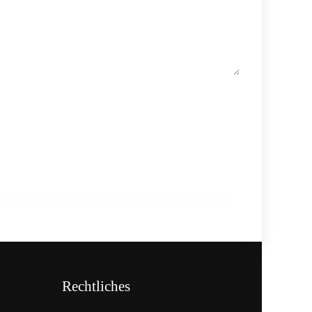
18. Februar 2026
910 Mio. Euro Umsatz: Transgourmet
baut Fleisch-Segment aus
ALLGEMEIN
Rechtliches