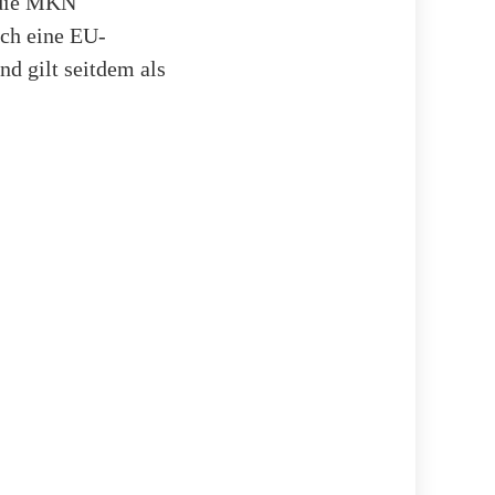
 die MKN
rch eine EU-
d gilt seitdem als