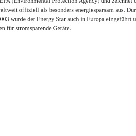
PA (Environmental Protection Agency) und zeichnet
tweit offiziell als besonders energiesparsam aus. Du
003 wurde der Energy Star auch in Europa eingeführt un
en für stromsparende Geräte.