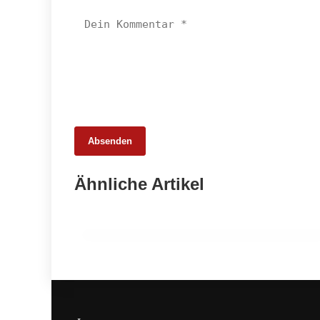
Absenden
25. Februar 2026
Ähnliche Artikel
65 Millionen Euro Umsatz in der
Zuchtrindervermarktung
ALLGEMEIN