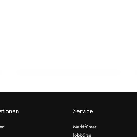
22. Februar 2026
15 Jahre Fleischsommelier: Bewegung
am Wendepunkt
ALLGEMEIN
ationen
Service
er
Marktführer
Jobbörse