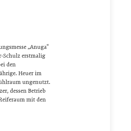
hrungsmesse „Anuga“
r-Schulz erstmalig
bei den
Jährige. Heuer im
 Kühlraum ungenutzt.
zer, dessen Betrieb
Reiferaum mit den