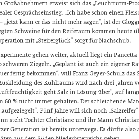
en Großabnehmern erweist sich das „Leuchtturm-Produ
dealer Gesprächseinstieg. „Ich habe schon einen Fleis
– „jetzt kann er das nicht mehr sagen“, ist der Gloggn
legten Schweine für den Reiferaum kommen heute ü
operation mit „Steirerglück“ sorgt für Nachschub.
xperimente gehen weiter, aktuell liegt ein Pancetta
 schweren Ziegeln. „Geplant ist auch ein eigener R
euer fertig bekommen“, will Franz Geyer-Schulz das 
e Auskleidung des Kühlraums wird nach drei Jahren v
 Luftfeuchtigkeit geht Salz in Lösung über“, auf lang
on 60 % nicht immer gehalten. Der schleichende Mate
„aufgeziegelt“. Fünf Jahre will sich noch „Salzreifer
 steht Tochter Christiane und ihr Mann Christian
zer Generation ist bereits unterwegs. Es dürfte also
itäten aus dem Süden Niederösterreichs geben.