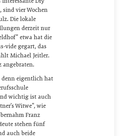
 interessante Dry
t, sind vier Wochen
lz. Die lokale
llungen derzeit nur
eldhof“ etwa hat die
us-vide gegart, das
hlt Michael Jeitler.
z angebraten.
 denn eigentlich hat
erufsschule
end wichtig ist auch
tner’s Witwe“, wie
n übernahm Franz
Heute stehen fünf
nd auch beide