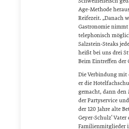
Schweinefleisch geda
Age-Methode herausge
Reifezeit. „Danach w
Gastronomie nimmt d
telephonisch möglich
Salzstein-Steaks jede
heißt bei uns drei St
Beim Eintreffen der
Die Verbindung mit d
er die Hotelfachschu
gemacht, dann den Me
der Partyservice un
der 120 Jahre alte B
Geyer-Schulz‘ Vater
Familienmitglieder 