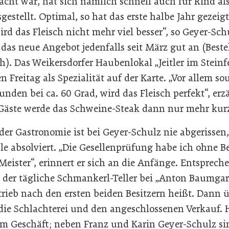
cht war, hat sich nämlich schnell auch für Rind als
stellt. Optimal, so hat das erste halbe Jahr gezeig
ird das Fleisch nicht mehr viel besser“, so Geyer-Schu
as neue Angebot jedenfalls seit März gut an (Beste
). Das Weikersdorfer Haubenlokal „Jeitler im Steinf
n Freitag als Spezialität auf der Karte. „Vor allem so
unden bei ca. 60 Grad, wird das Fleisch perfekt“, erzä
 Gäste werde das Schweine-Steak dann nur mehr kur
er Gastronomie ist bei Geyer-Schulz nie abgerissen,
le absolviert. „Die Gesellenprüfung habe ich ohne B
ister“, erinnert er sich an die Anfänge. Entsprech
d der tägliche Schmankerl-Teller bei „Anton Baumgar
etrieb nach den ersten beiden Besitzern heißt. Dan
 die Schlachterei und den angeschlossenen Verkauf. 
im Geschäft; neben Franz und Karin Geyer-Schulz si