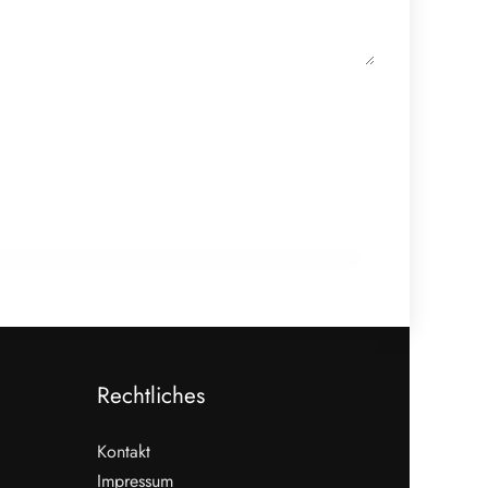
18. Februar 2026
910 Mio. Euro Umsatz: Transgourmet
baut Fleisch-Segment aus
ALLGEMEIN
Rechtliches
Kontakt
Impressum