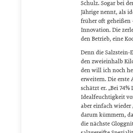
Schulz. Sogar bei d
Jährige nennt, als i
früher oft geheißen 
Innovation. Die zer
den Betrieb, eine Ko
Denn die Salzstein-E
den zweieinhalb Kilo
den will ich noch h
erweitern. Die erst
schätzt er. „Bei 74%
Idealfeuchtigkeit v
aber einfach wieder 
darum kümmern, dann
die nächste Gloggnit
salzgereifte Spezial