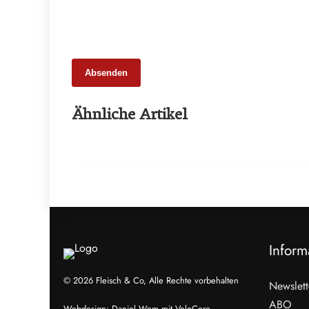
Absenden
25. Februar 2026
Ähnliche Artikel
65 Millionen Euro Umsatz in der
Zuchtrindervermarktung
ALLGEMEIN
Inform
© 2026 Fleisch & Co, Alle Rechte vorbehalten
Newslett
ABO
Webdesign:
Daniel Wom
mit
VeloCore