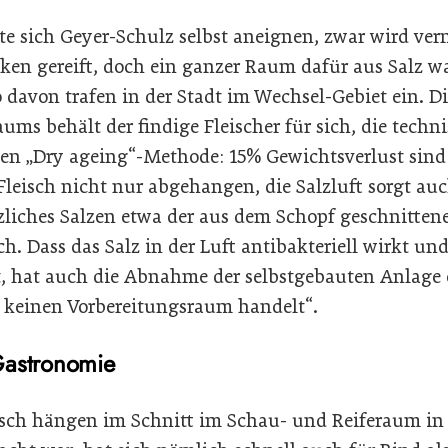
 sich Geyer-Schulz selbst aneignen, zwar wird ver
cken gereift, doch ein ganzer Raum dafür aus Salz 
davon trafen in der Stadt im Wechsel-Gebiet ein. Die
aums behält der findige Fleischer für sich, die techn
hen „Dry ageing“-Methode: 15% Gewichtsverlust sind 
Fleisch nicht nur abgehangen, die Salzluft sorgt auc
liches Salzen etwa der aus dem Schopf geschnitten
h. Dass das Salz in der Luft antibakteriell wirkt u
, hat auch die Abnahme der selbstgebauten Anlage e
m keinen Vorbereitungsraum handelt“.
Gastronomie
eisch hängen im Schnitt im Schau- und Reiferaum in